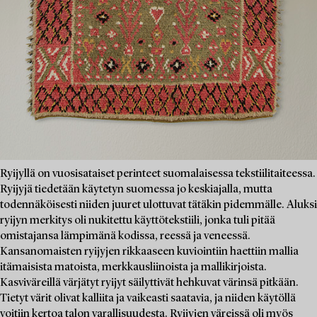
Ryijyllä on vuosisataiset perinteet suomalaisessa tekstiilitaiteessa.
Ryijyjä tiedetään käytetyn suomessa jo keskiajalla, mutta
todennäköisesti niiden juuret ulottuvat tätäkin pidemmälle. Aluksi
ryijyn merkitys oli nukitettu käyttötekstiili, jonka tuli pitää
omistajansa lämpimänä kodissa, reessä ja veneessä.
Kansanomaisten ryijyjen rikkaaseen kuviointiin haettiin mallia
itämaisista matoista, merkkausliinoista ja mallikirjoista.
Kasviväreillä värjätyt ryijyt säilyttivät hehkuvat värinsä pitkään.
Tietyt värit olivat kalliita ja vaikeasti saatavia, ja niiden käytöllä
voitiin kertoa talon varallisuudesta. Ryijyjen väreissä oli myös