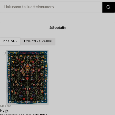
Suodatin
DESIGN
TYHJENNÄ KAIKKI
1427565
Ryijy,