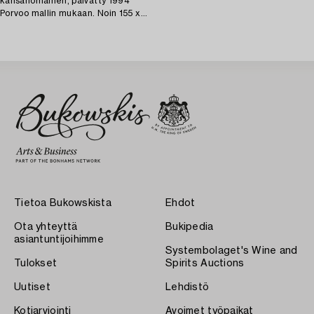
kansanomainen, päivätty 1994
Porvoo mallin mukaan. Noin 155 x
120 cm.
Tietoa Bukowskista
Ehdot
Ota yhteyttä
Bukipedia
asiantuntijoihimme
Systembolaget's Wine and
Tulokset
Spirits Auctions
Uutiset
Lehdistö
Kotiarviointi
Avoimet työpaikat