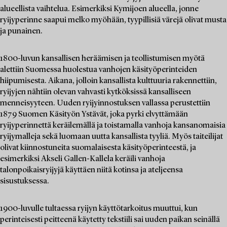
alueellista vaihtelua. Esimerkiksi Kymijoen alueella, jonne
ryijyperinne saapui melko myöhään, tyypillisiä värejä olivat musta
ja punainen.
1800-luvun kansallisen heräämisen ja teollistumisen myötä
alettiin Suomessa huolestua vanhojen käsityöperinteiden
hiipumisesta. Aikana, jolloin kansallista kulttuuria rakennettiin,
ryijyjen nähtiin olevan vahvasti kytköksissä kansalliseen
menneisyyteen. Uuden ryijyinnostuksen vallassa perustettiin
1879 Suomen Käsityön Ystävät, joka pyrki elvyttämään
ryijyperinnettä keräilemällä ja toistamalla vanhoja kansanomaisia
ryijymalleja sekä luomaan uutta kansallista tyyliä. Myös taiteilijat
olivat kiinnostuneita suomalaisesta käsityöperinteestä, ja
esimerkiksi Akseli Gallen-Kallela keräili vanhoja
talonpoikaisryijyjä käyttäen niitä kotinsa ja ateljeensa
sisustuksessa.
1900-luvulle tultaessa ryijyn käyttötarkoitus muuttui, kun
perinteisesti peitteenä käytetty tekstiili sai uuden paikan seinällä