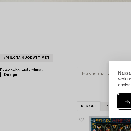
PIILOTA SUODATTIMET
Katso kaikki tuoteryhmät
Napsau
Design
verkko
analys
Hy
DESIGN
TYHJENNÄ KAI