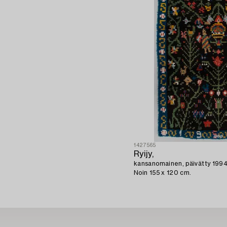
1427565
Ryijy,
kansanomainen, päivätty 1994
Noin 155 x 120 cm.