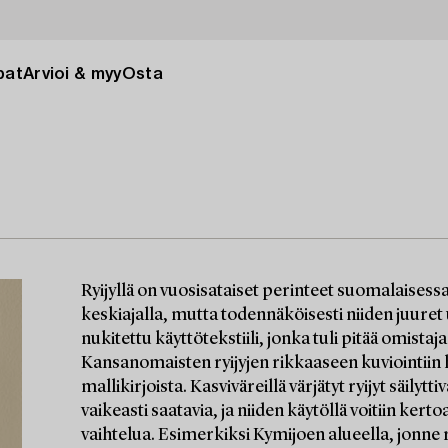
pat
Arvioi & myy
Osta
Ryijyllä on vuosisataiset perinteet suomalaisessa 
keskiajalla, mutta todennäköisesti niiden juuret 
nukitettu käyttötekstiili, jonka tuli pitää omist
Kansanomaisten ryijyjen rikkaaseen kuviointiin h
mallikirjoista. Kasviväreillä värjätyt ryijyt säilytti
vaikeasti saatavia, ja niiden käytöllä voitiin kert
vaihtelua. Esimerkiksi Kymijoen alueella, jonne r