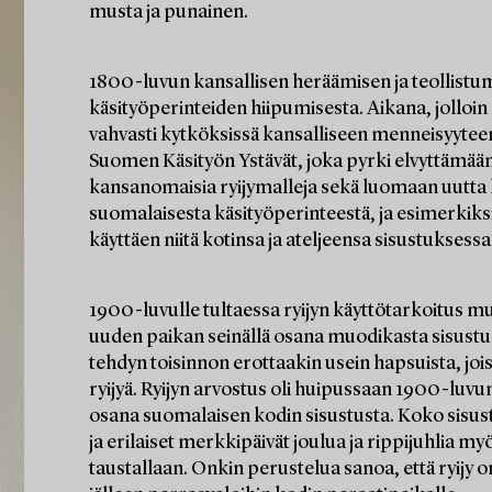
musta ja punainen.
1800-luvun kansallisen heräämisen ja teollistu
käsityöperinteiden hiipumisesta. Aikana, jolloin 
vahvasti kytköksissä kansalliseen menneisyyteen
Suomen Käsityön Ystävät, joka pyrki elvyttämään 
kansanomaisia ryijymalleja sekä luomaan uutta kan
suomalaisesta käsityöperinteestä, ja esimerkiksi 
käyttäen niitä kotinsa ja ateljeensa sisustuksessa
1900-luvulle tultaessa ryijyn käyttötarkoitus muut
uuden paikan seinällä osana muodikasta sisustus
tehdyn toisinnon erottaakin usein hapsuista, jois
ryijyä. Ryijyn arvostus oli huipussaan 1900-luvu
osana suomalaisen kodin sisustusta. Koko sisustu
ja erilaiset merkkipäivät joulua ja rippijuhlia my
taustallaan. Onkin perustelua sanoa, että ryijy on