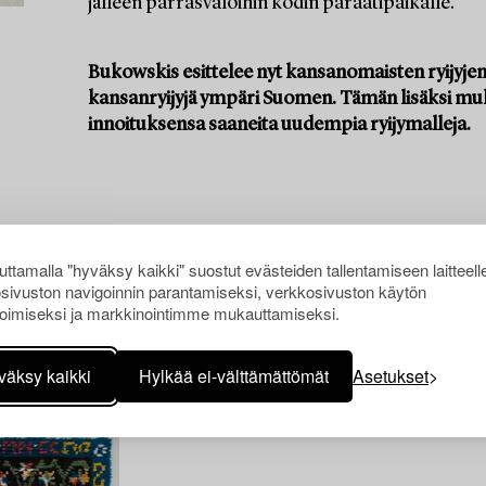
jälleen parrasvaloihin kodin paraatipaikalle.
Bukowskis esittelee nyt kansanomaisten ryijyje
kansanryijyjä ympäri Suomen. Tämän lisäksi mu
innoituksensa saaneita uudempia ryijymalleja.
ttamalla "hyväksy kaikki" suostut evästeiden tallentamiseen laitteell
sivuston navigoinnin parantamiseksi, verkkosivuston käytön
oimiseksi ja markkinointimme mukauttamiseksi.
väksy kaikki
Hylkää ei-välttämättömät
Asetukset
KKI