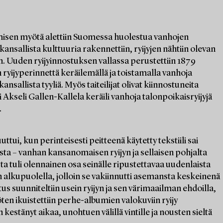
misen myötä alettiin Suomessa huolestua vanhojen
kansallista kulttuuria rakennettiin, ryijyjen nähtiin olevan
. Uuden ryijyinnostuksen vallassa perustettiin 1879
ryijyperinnettä keräilemällä ja toistamalla vanhoja
sallista tyyliä. Myös taiteilijat olivat kiinnostuneita
Akseli Gallen-Kallela keräili vanhoja talonpoikaisryijyjä
.
tui, kun perinteisesti peitteenä käytetty tekstiili sai
ta – vanhan kansanomaisen ryijyn ja sellaisen pohjalta
ta tuli olennainen osa seinälle ripustettavaa uudenlaista
n alkupuolella, jolloin se vakiinnutti asemansta keskeinenä
s suunniteltiin usein ryijyn ja sen värimaailman ehdoilla,
öten ikuistettiin perhe-albumien valokuviin ryijy
 kestänyt aikaa, unohtuen välillä vintille ja nousten sieltä