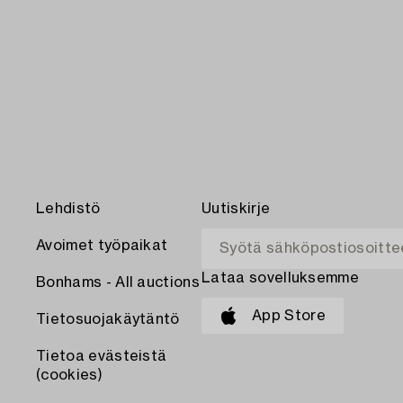
Lehdistö
Uutiskirje
Avoimet työpaikat
Lataa sovelluksemme
Bonhams - All auctions
App Store
Tietosuojakäytäntö
Tietoa evästeistä
(cookies)