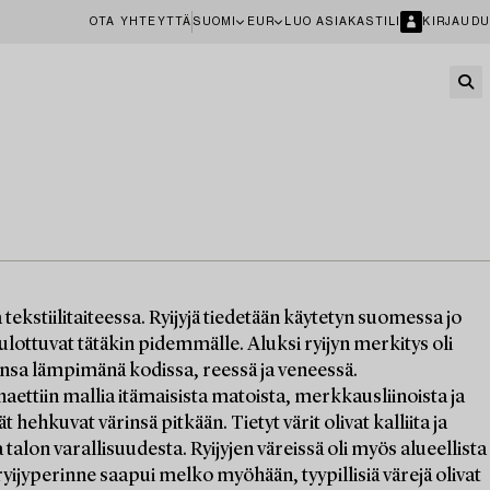
OTA YHTEYTTÄ
SUOMI
EUR
LUO ASIAKASTILI
KIRJAUDU
tekstiilitaiteessa. Ryijyjä tiedetään käytetyn suomessa jo
ulottuvat tätäkin pidemmälle. Aluksi ryijyn merkitys oli
ajansa lämpimänä kodissa, reessä ja veneessä.
aettiin mallia itämaisista matoista, merkkausliinoista ja
vät hehkuvat värinsä pitkään. Tietyt värit olivat kalliita ja
oa talon varallisuudesta. Ryijyjen väreissä oli myös alueellista
yijyperinne saapui melko myöhään, tyypillisiä värejä olivat