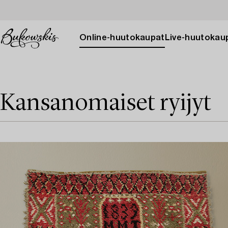
Online-huutokaupat
Live-huutokau
Kansanomaiset ryijyt