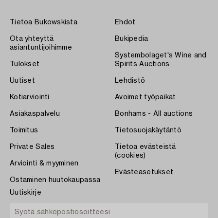
Tietoa Bukowskista
Ehdot
Ota yhteyttä
Bukipedia
asiantuntijoihimme
Systembolaget's Wine and
Tulokset
Spirits Auctions
Uutiset
Lehdistö
Kotiarviointi
Avoimet työpaikat
Asiakaspalvelu
Bonhams - All auctions
Toimitus
Tietosuojakäytäntö
Private Sales
Tietoa evästeistä
(cookies)
Arviointi & myyminen
Evästeasetukset
Ostaminen huutokaupassa
Uutiskirje