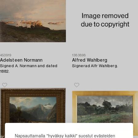
453919
1383898
Adelsteen Normann
Alfred Wahlberg
Signed A. Normann and dated
Signerad Alfr Wahlberg.
1882.
Napsauttamalla "hyväksy kaikki" suostut evästeiden