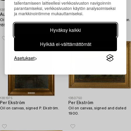
tallentamiseen laitteellesi verkkosivuston navigoinnin
parantamiseksi, verkkosivuston käytön analysoimiseksi
1384168
1384775
ja markkinointimme mukauttamiseksi.
August Wilhelm Leu
Johan Ericson
Oil on canvas, signed and dated
Oil on canvas, signed Joh. Ericson.
1858.
Hyväksy kaikki
Hylkää ei-välttämättömät
Asetukset
1381975
1380750
Per Ekström
Per Ekström
Oil on canvas, signed P. Ekström.
Oil on canvas, signed and dated
1900.