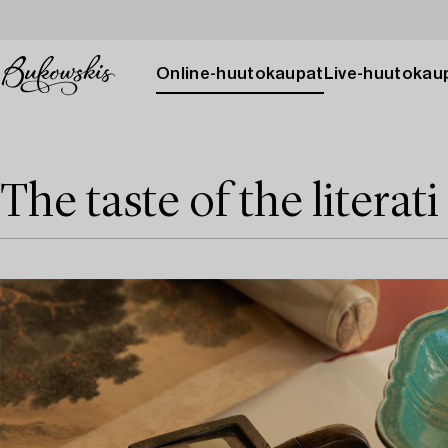
Online-huutokaupat
Live-huutokau
The taste of the literat