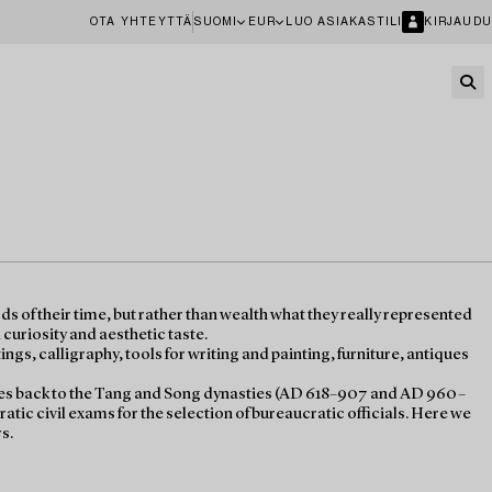
OTA YHTEYTTÄ
SUOMI
EUR
LUO ASIAKASTILI
KIRJAUDU
ds of their time, but rather than wealth what they really represented
curiosity and aesthetic taste.
ings, calligraphy, tools for writing and painting, furniture, antiques
 dates back to the Tang and Song dynasties (AD 618–907 and AD 960–
tic civil exams for the selection of bureaucratic officials. Here we
s.