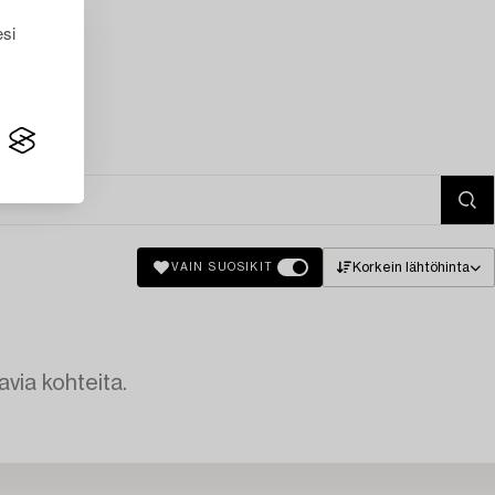
esi
Korkein lähtöhinta
VAIN SUOSIKIT
avia kohteita.