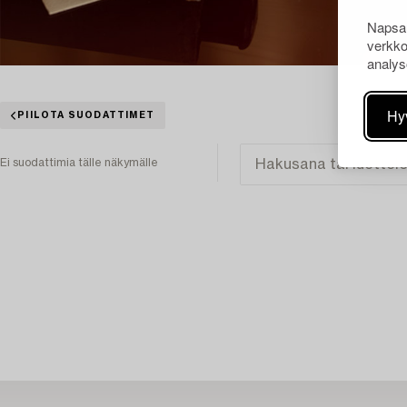
Napsau
verkko
analys
Hy
PIILOTA SUODATTIMET
Ei suodattimia tälle näkymälle