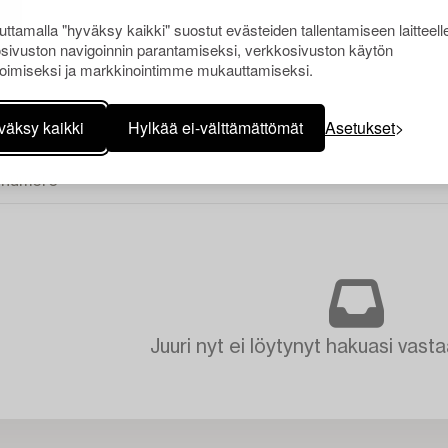
ttamalla "hyväksy kaikki" suostut evästeiden tallentamiseen laitteell
sivuston navigoinnin parantamiseksi, verkkosivuston käytön
oimiseksi ja markkinointimme mukauttamiseksi.
väksy kaikki
Hylkää ei-välttämättömät
Asetukset
Juuri nyt ei löytynyt hakuasi vasta