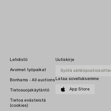
Lehdistö
Uutiskirje
Avoimet työpaikat
Lataa sovelluksemme
Bonhams - All auctions
App Store
Tietosuojakäytäntö
Tietoa evästeistä
(cookies)