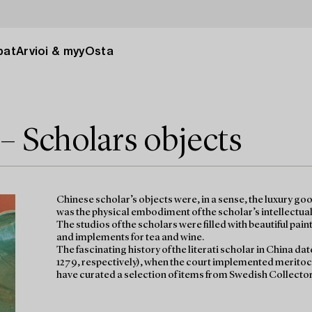
pat
Arvioi & myy
Osta
i – Scholars objects
Chinese scholar’s objects were, in a sense, the luxury goo
was the physical embodiment of the scholar’s intellectual 
The studios of the scholars were filled with beautiful paint
and implements for tea and wine.
The fascinating history of the literati scholar in China
1279, respectively), when the court implemented meritocra
have curated a selection of items from Swedish Collector