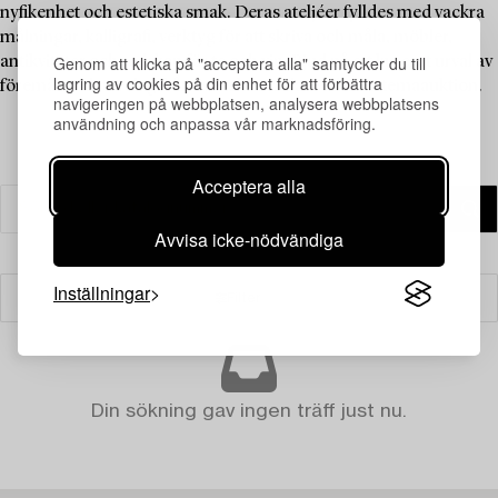
nyfikenhet och estetiska smak. Deras ateljéer fylldes med vackra
målningar, kalligrafi, verktyg för att skriva och måla, möbler,
Genom att klicka på "acceptera alla" samtycker du till
antikviteter och redskap för te och vin. Bjud på ett kurerat urval av
lagring av cookies på din enhet för att förbättra
föremål av detta slag från svenska samlare i denna temaauktion.
navigeringen på webbplatsen, analysera webbplatsens
användning och anpassa vår marknadsföring.
Acceptera alla
Avvisa icke-nödvändiga
Inställningar
Filter
Din sökning gav ingen träff just nu.