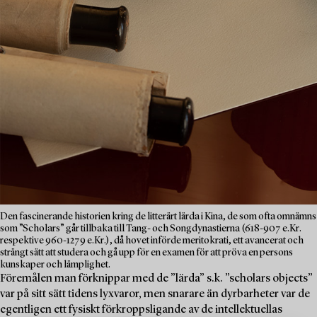
Den fascinerande historien kring de litterärt lärda i Kina, de som ofta omnämns
som ”Scholars” går tillbaka till Tang- och Songdynastierna (618-907 e.Kr.
respektive 960-1279 e.Kr.), då hovet införde meritokrati, ett avancerat och
strängt sätt att studera och gå upp för en examen för att pröva en persons
kunskaper och lämplighet.
Föremålen man förknippar med de ”lärda” s.k. ”scholars objects”
var på sitt sätt tidens lyxvaror, men snarare än dyrbarheter var de
egentligen ett fysiskt förkroppsligande av de intellektuellas