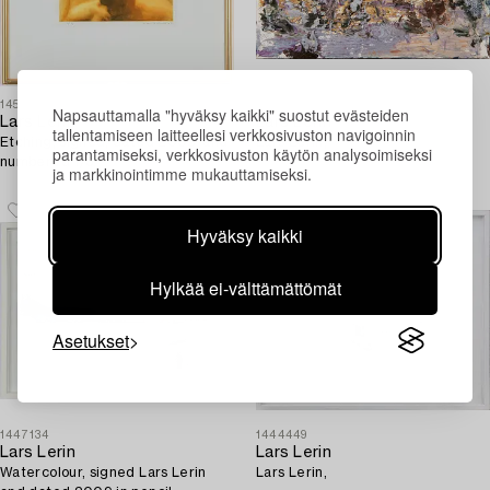
1451292
1444450
Napsauttamalla "hyväksy kaikki" suostut evästeiden
Lars Lerin
Lars Lerin
tallentamiseen laitteellesi verkkosivuston navigoinnin
Etching, signed, dated 2005, and
Lars Lerin,
parantamiseksi, verkkosivuston käytön analysoimiseksi
numbered 1/3.
ja markkinointimme mukauttamiseksi.
Hyväksy kaikki
Hylkää ei-välttämättömät
Asetukset
1447134
1444449
Lars Lerin
Lars Lerin
Watercolour, signed Lars Lerin
Lars Lerin,