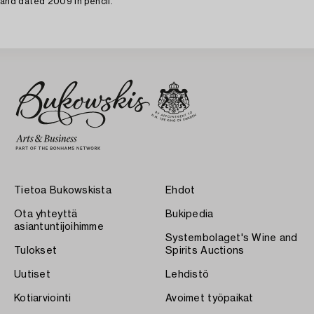
and dated 2009 in pencil.
Tietoa Bukowskista
Ehdot
Ota yhteyttä
Bukipedia
asiantuntijoihimme
Systembolaget's Wine and
Tulokset
Spirits Auctions
Uutiset
Lehdistö
Kotiarviointi
Avoimet työpaikat