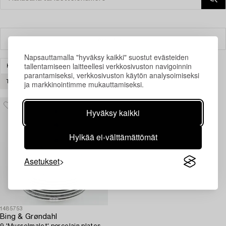
Suodatin
Napsauttamalla "hyväksy kaikki" suostut evästeiden
tallentamiseen laitteellesi verkkosivuston navigoinnin
KERAMIIKKA & POSLIINI
SKANDINAAVINEN
parantamiseksi, verkkosivuston käytön analysoimiseksi
ja markkinointimme mukauttamiseksi.
TYHJENNÄ KAIKKI
Hyväksy kaikki
Hylkää ei-välttämättömät
Asetukset
1485753
Bing & Grøndahl