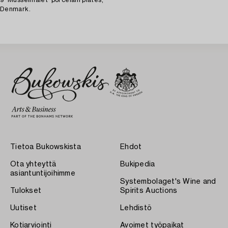
9 'Musselmalet' porcelain plates,
Denmark.
Tietoa Bukowskista
Ehdot
Ota yhteyttä
Bukipedia
asiantuntijoihimme
Systembolaget's Wine and
Tulokset
Spirits Auctions
Uutiset
Lehdistö
Kotiarviointi
Avoimet työpaikat