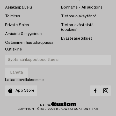
Asiakaspalvelu
Bonhams - All auctions
Toimitus
Tietosuojakäytäntö
Private Sales
Tietoa evästeistä
(cookies)
Arviointi & myyminen
Evästeasetukset
Ostaminen huutokaupassa
Uutiskirje
Lataa sovelluksemme
App Store
MAKSA
COPYRIGHT ©1870-2026 BUKOWSKI AUKTIONER AB