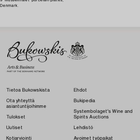
9 'Musselmalet' porcelain plates,
Denmark.
Tietoa Bukowskista
Ehdot
Ota yhteyttä
Bukipedia
asiantuntijoihimme
Systembolaget's Wine and
Tulokset
Spirits Auctions
Uutiset
Lehdistö
Kotiarviointi
Avoimet työpaikat