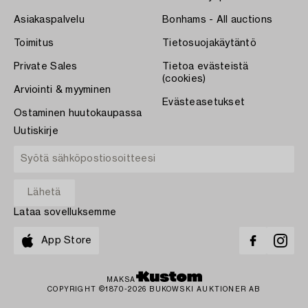
Asiakaspalvelu
Bonhams - All auctions
Toimitus
Tietosuojakäytäntö
Private Sales
Tietoa evästeistä
(cookies)
Arviointi & myyminen
Evästeasetukset
Ostaminen huutokaupassa
Uutiskirje
Lataa sovelluksemme
App Store
MAKSA
COPYRIGHT ©1870-2026 BUKOWSKI AUKTIONER AB