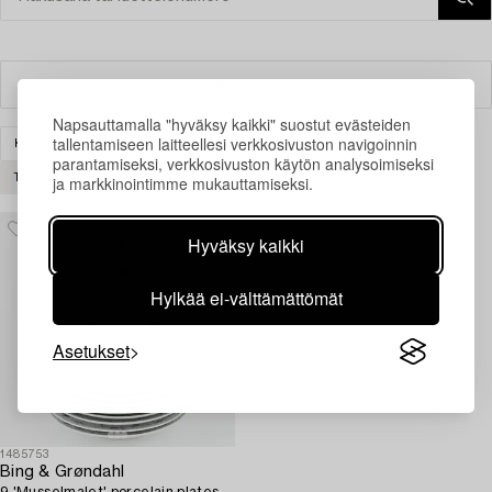
Suodatin
Napsauttamalla "hyväksy kaikki" suostut evästeiden
tallentamiseen laitteellesi verkkosivuston navigoinnin
KERAMIIKKA & POSLIINI
SKANDINAAVINEN
parantamiseksi, verkkosivuston käytön analysoimiseksi
ja markkinointimme mukauttamiseksi.
TYHJENNÄ KAIKKI
Hyväksy kaikki
Hylkää ei-välttämättömät
Asetukset
1485753
Bing & Grøndahl