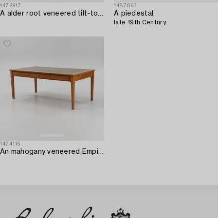
1472917
1487093
A alder root veneered tilt-top table by Jacob Sjölin 1767-1785.
A piedestal,
late 19th Century.
1474115
An mahogany veneered Empire style library table by Lorentz Wilhelm Lundelius Stockholm 1818-1857.