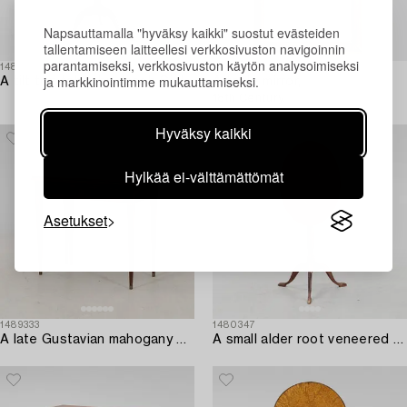
Napsauttamalla "hyväksy kaikki" suostut evästeiden
tallentamiseen laitteellesi verkkosivuston navigoinnin
parantamiseksi, verkkosivuston käytön analysoimiseksi
1480373
1480403
ja markkinointimme mukauttamiseksi.
A tilt top table by Jacob Sjölin (1767-1785).
A table mirror,
18th Century.
Hyväksy kaikki
Hylkää ei-välttämättömät
Asetukset
1489333
1480347
A late Gustavian mahogany game table first half of the 19th century.
A small alder root veneered tilt top table by Lars Eric Lindell (1818-1843).