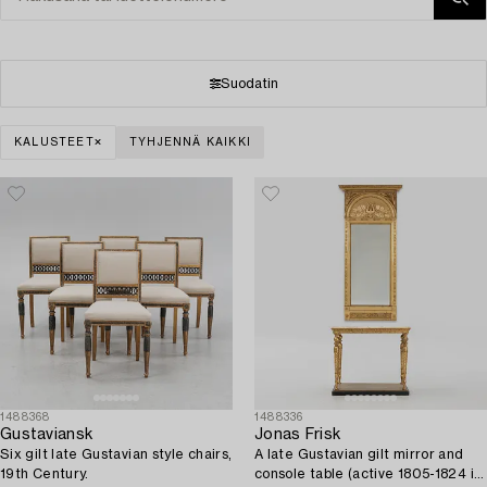
Suodatin
KALUSTEET
TYHJENNÄ KAIKKI
1488368
1488336
Gustaviansk
Jonas Frisk
Six gilt late Gustavian style chairs,
A late Gustavian gilt mirror and
19th Century.
console table (active 1805-1824 in