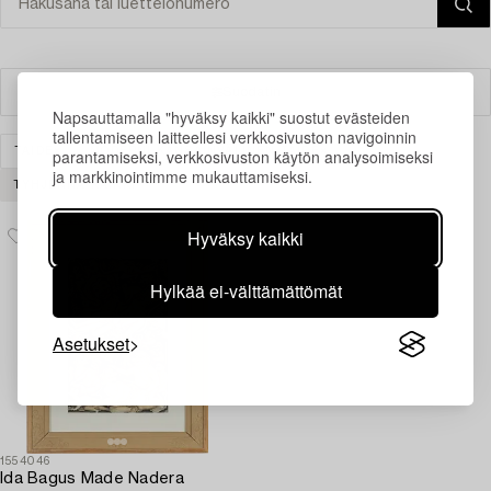
Suodatin
Napsauttamalla "hyväksy kaikki" suostut evästeiden
tallentamiseen laitteellesi verkkosivuston navigoinnin
TAIDE
MODERNI KANSAINVÄLINEN TAIDE
parantamiseksi, verkkosivuston käytön analysoimiseksi
ja markkinointimme mukauttamiseksi.
TYHJENNÄ KAIKKI
Hyväksy kaikki
Hylkää ei-välttämättömät
Asetukset
1554046
Ida Bagus Made Nadera