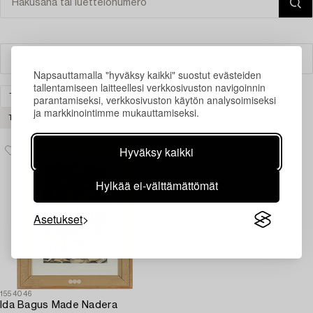
Suodatin
Napsauttamalla "hyväksy kaikki" suostut evästeiden
tallentamiseen laitteellesi verkkosivuston navigoinnin
TAIDE
MODERNI KANSAINVÄLINEN TAIDE
parantamiseksi, verkkosivuston käytön analysoimiseksi
ja markkinointimme mukauttamiseksi.
TYHJENNÄ KAIKKI
Hyväksy kaikki
Hylkää ei-välttämättömät
Asetukset
1554046
Ida Bagus Made Nadera