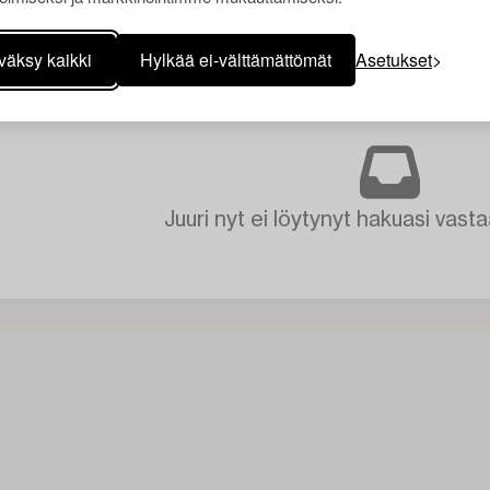
väksy kaikki
Hylkää ei-välttämättömät
Asetukset
Juuri nyt ei löytynyt hakuasi vasta