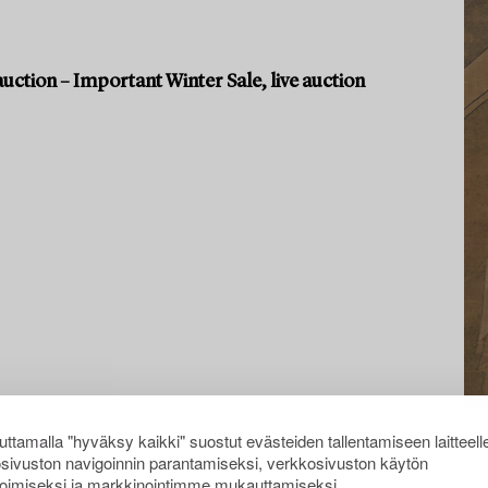
uction – Important Winter Sale, live auction
ttamalla "hyväksy kaikki" suostut evästeiden tallentamiseen laitteell
sivuston navigoinnin parantamiseksi, verkkosivuston käytön
oimiseksi ja markkinointimme mukauttamiseksi.