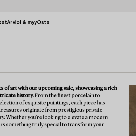
pat
Arvioi & myy
Osta
s of art with our upcoming sale, showcasing a rich
tricate history.
From the finest porcelain to
ection of exquisite paintings, each piece has
 treasures originate from prestigious private
ory. Whether you're looking to elevate a modern
fers something truly special to transform your