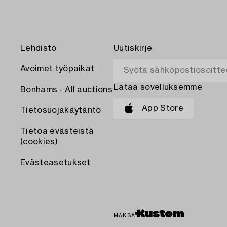
Lehdistö
Uutiskirje
Avoimet työpaikat
Lataa sovelluksemme
Bonhams - All auctions
App Store
Tietosuojakäytäntö
Tietoa evästeistä
(cookies)
Evästeasetukset
MAKSA