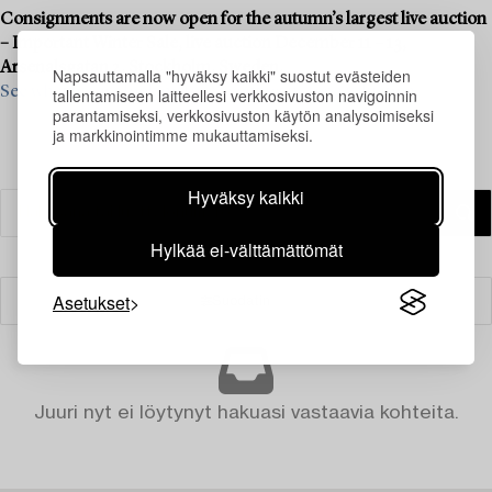
Consignments are now open for the autumn’s largest live auction
– Important Winter Sale, live auction December 11 – 13,
Arsenalsgatan 2, Stockholm, Sweden.
Napsauttamalla "hyväksy kaikki" suostut evästeiden
See what we are looking for & contact us for a valuation>
tallentamiseen laitteellesi verkkosivuston navigoinnin
parantamiseksi, verkkosivuston käytön analysoimiseksi
ja markkinointimme mukauttamiseksi.
Hyväksy kaikki
Hylkää ei-välttämättömät
Asetukset
Suodatin
Juuri nyt ei löytynyt hakuasi vastaavia kohteita.