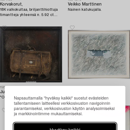
Korvakorut,
Veikko Marttinen
18K valkokultaa, briljanttihiottuja
Nainen katukujalla.
timantteja yhteensä n. 5.92 ct.
Westerback, Helsinki 1973.
1589933
1597157
Juhani Harri
Jukka Mäkelä
Napsauttamalla "hyväksy kaikki" suostut evästeiden
"Oriental Express".
Nimetön.
tallentamiseen laitteellesi verkkosivuston navigoinnin
parantamiseksi, verkkosivuston käytön analysoimiseksi
ja markkinointimme mukauttamiseksi.
Hyväksy kaikki