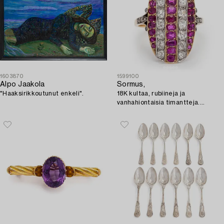
1603870
1599100
Alpo Jaakola
Sormus,
"Haaksirikkoutunut enkeli".
18K kultaa, rubiineja ja
vanhahiontaisia timantteja.
Ranskalaiset leimat.