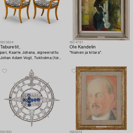
1605824
1604781
Taburetit,
Ole Kandelin
pari, Kaarle Johana, signeerattu
"Nainen ja kitara".
Johan Adam Vogt, Tukholma (toimi
1834–1843).
1551931
1585214