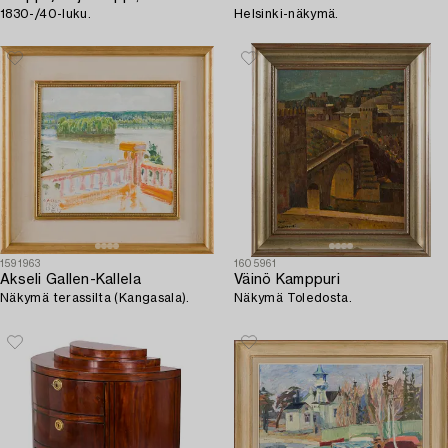
1830-/40-luku.
Helsinki-näkymä.
1591963
1605961
Akseli Gallen-Kallela
Väinö Kamppuri
Näkymä terassilta (Kangasala).
Näkymä Toledosta.