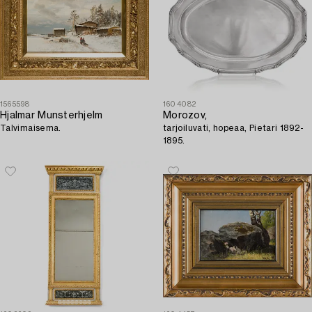
1565598
1604082
Hjalmar Munsterhjelm
Morozov,
Talvimaisema.
tarjoiluvati, hopeaa, Pietari 1892-
1895.