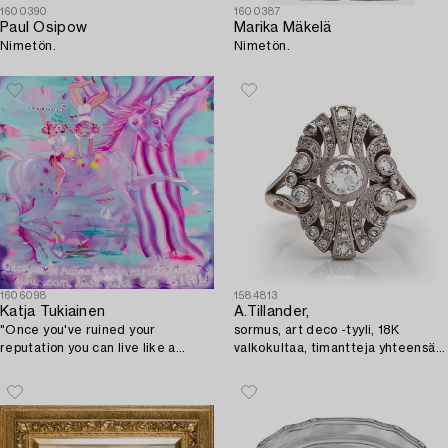
1600390
1600387
Paul Osipow
Marika Mäkelä
Nimetön.
Nimetön.
1606098
1584813
Katja Tukiainen
A.Tillander,
"Once you've ruined your
sormus, art deco -tyyli, 18K
reputation you can live like a
valkokultaa, timantteja yhteensä
GIRL.".
n. 0.48 ct, Helsinki 1978.