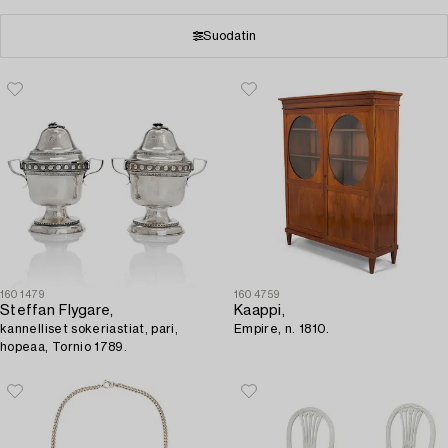
Suodatin
1601479
1604759
Steffan Flygare,
Kaappi,
kannelliset sokeriastiat, pari,
Empire, n. 1810.
hopeaa, Tornio 1789.