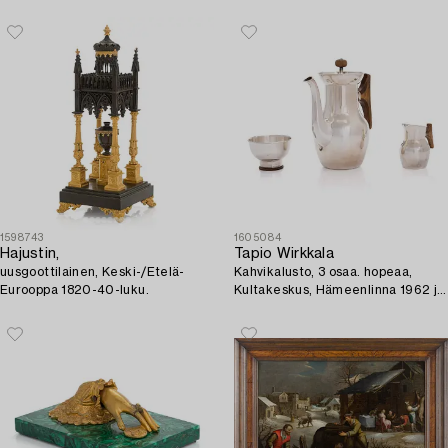
Smedberg, toimi 1862-1896.
Heinola.
1598743
1605084
Hajustin,
Tapio Wirkkala
uusgoottilainen, Keski-/Etelä-
Kahvikalusto, 3 osaa. hopeaa,
Eurooppa 1820-40-luku.
Kultakeskus, Hämeenlinna 1962 ja
1965.