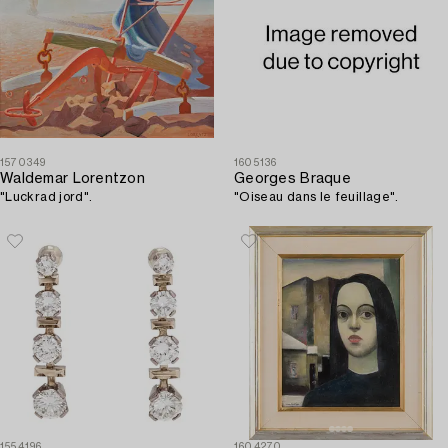
1570349
1605136
Waldemar Lorentzon
Georges Braque
"Luckrad jord".
"Oiseau dans le feuillage".
1554196
1604270