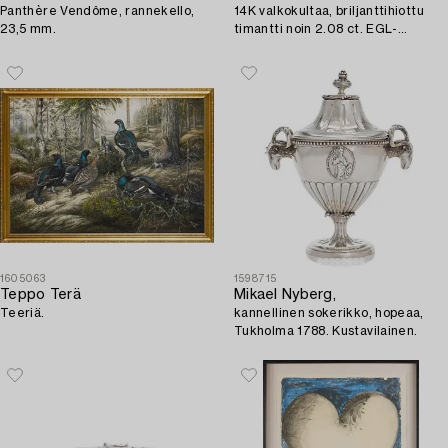
Panthère Vendôme, rannekello,
14K valkokultaa, briljanttihiottu
23,5 mm.
timantti noin 2.08 ct. EGL-
sertifikaatilla.
1605063
1598715
Teppo Terä
Mikael Nyberg,
Teeriä.
kannellinen sokerikko, hopeaa,
Tukholma 1788. Kustavilainen.