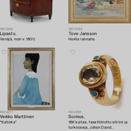
1605929
1600063
Lipasto,
Tove Jansson
Venäjä, noin v. 1800.
Huvila rannalla.
1604271
1602393
Veikko Marttinen
Sormus,
"Katinka".
18K kultaa, fasettihiottu sitriini ja
turkooseja, Johan David