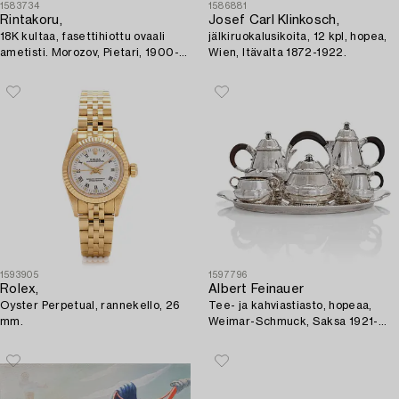
1583734
1586881
Rintakoru,
Josef Carl Klinkosch,
18K kultaa, fasettihiottu ovaali
jälkiruokalusikoita, 12 kpl, hopea,
ametisti. Morozov, Pietari, 1900-
Wien, Itävalta 1872-1922.
luvun alku. Alkuperäisessä
rasiassa.
1593905
1597796
Rolex,
Albert Feinauer
Oyster Perpetual, rannekello, 26
Tee- ja kahviastiasto, hopeaa,
mm.
Weimar-Schmuck, Saksa 1921-
1925.