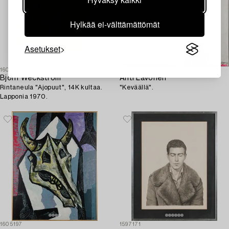
Hylkää ei-välttämättömät
Asetukset
1600877
1602153
Björn Weckström
Ahti Lavonen
Rintaneula "Ajopuut", 14K kultaa.
"Keväällä".
Lapponia 1970.
1605197
1597171