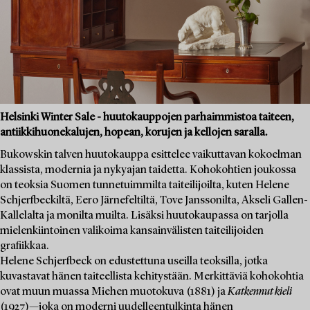
Helsinki Winter Sale - huutokauppojen parhaimmistoa taiteen,
antiikkihuonekalujen, hopean, korujen ja kellojen saralla.
Bukowskin talven huutokauppa esittelee vaikuttavan kokoelman
klassista, modernia ja nykyajan taidetta. Kohokohtien joukossa
on teoksia Suomen tunnetuimmilta taiteilijoilta, kuten Helene
Schjerfbeckiltä, Eero Järnefeltiltä, Tove Janssonilta, Akseli Gallen-
Kallelalta ja monilta muilta. Lisäksi huutokaupassa on tarjolla
mielenkiintoinen valikoima kansainvälisten taiteilijoiden
grafiikkaa.
Helene Schjerfbeck on edustettuna useilla teoksilla, jotka
kuvastavat hänen taiteellista kehitystään. Merkittäviä kohokohtia
ovat muun muassa Miehen muotokuva (1881) ja
Katkennut kieli
(1927)—joka on moderni uudelleentulkinta hänen