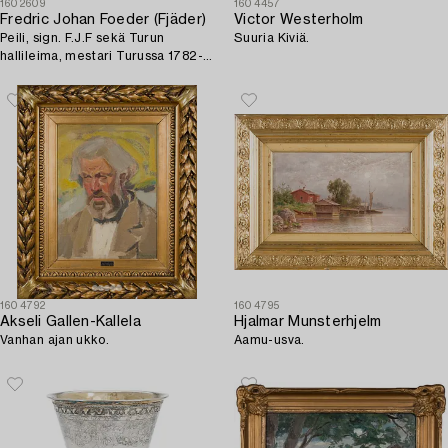
1602609
1604457
Fredric Johan Foeder (Fjäder)
Victor Westerholm
Peili, sign. F.J.F sekä Turun
Suuria Kiviä.
hallileima, mestari Turussa 1782-
1832. Myöhäiskustavilainen.
1604792
1604795
Akseli Gallen-Kallela
Hjalmar Munsterhjelm
Vanhan ajan ukko.
Aamu-usva.