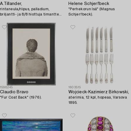
A.Tillander,
Helene Schjerfbeck
rintaneula/riipus, palladium,
"Perhekorun Isä" (Magnus
briljantti- ja 8/8 hiottuja timantteja
Schjerfbeck).
ja safiireja, n. 1900-luvun puoliväli.
1598245
1603515
Claudio Bravo
Wojcieck-Kazimierz Birkowski,
"Fur Coat Back" (1976).
aterimia, 12 kpl, hopeaa, Varsova
1895.