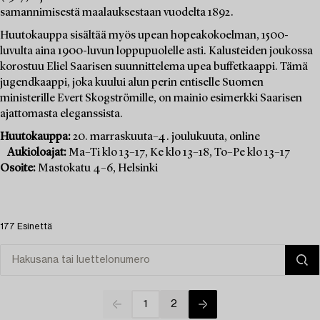
samannimisestä maalauksestaan vuodelta 1892.
Huutokauppa sisältää myös upean hopeakokoelman, 1500-
luvulta aina 1900-luvun loppupuolelle asti. Kalusteiden joukossa
korostuu Eliel Saarisen suunnittelema upea buffetkaappi. Tämä
jugendkaappi, joka kuului alun perin entiselle Suomen
ministerille Evert Skogströmille, on mainio esimerkki Saarisen
ajattomasta eleganssista.
Huutokauppa:
20. marraskuuta–4. joulukuuta, online
Aukioloajat:
Ma–Ti klo 13–17, Ke klo 13–18, To–Pe klo 13–17
Osoite:
Mastokatu 4–6, Helsinki
177 Esinettä
1
2