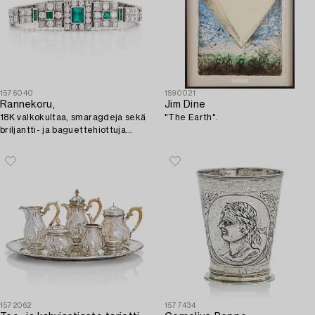
1576040
1590021
Rannekoru,
Jim Dine
18K valkokultaa, smaragdeja sekä
"The Earth".
briljantti- ja baguettehiottuja
timantteja, Tukholma 1986.
1572062
1577434