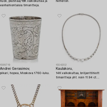
nuoli, platinaa/18K valkokultaa ja
Nimetön.
vanhahiontaisia timantteja.
1598719
1554202
Andrei Gerasimov,
Kaulakoru,
pikari, hopea, Moskova 1760-luku.
14K valkokultaa, briljanttihiott
timantteja yht. noin 11.94 ct.
Todistuksella.