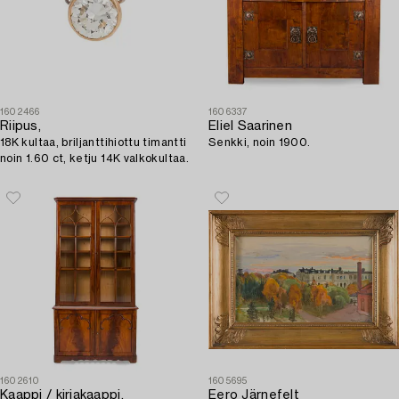
1602466
1606337
Riipus,
Eliel Saarinen
18K kultaa, briljanttihiottu timantti
Senkki, noin 1900.
noin 1.60 ct, ketju 14K valkokultaa.
1602610
1605695
Kaappi / kirjakaappi,
Eero Järnefelt