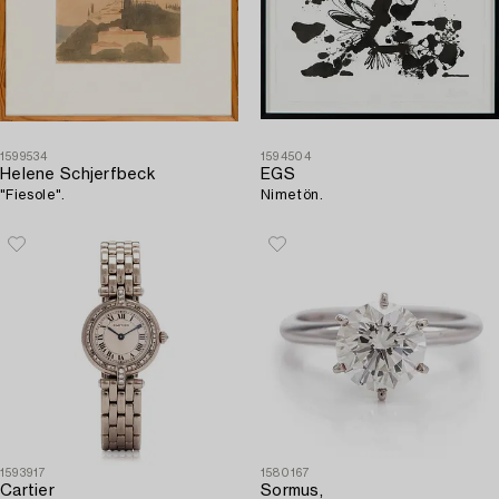
1599534
1594504
Helene Schjerfbeck
EGS
"Fiesole".
Nimetön.
1593917
1580167
Cartier
Sormus,