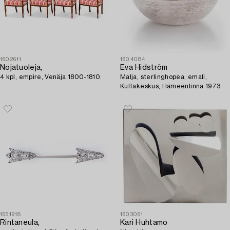
1602611
1604084
Nojatuoleja,
Eva Hidström
4 kpl, empire, Venäja 1800-1810.
Malja, sterlinghopea, emali,
Kultakeskus, Hämeenlinna 1973.
1551918
1603061
Rintaneula,
Kari Huhtamo