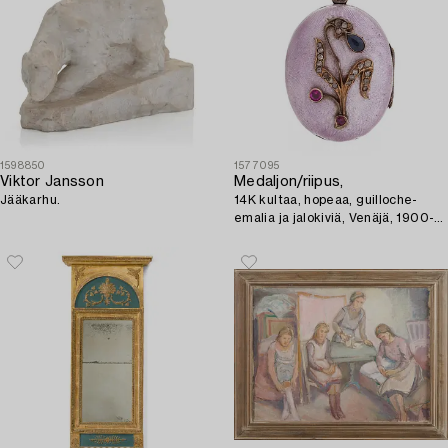
1598850
1577095
Viktor Jansson
Medaljon/riipus,
Jääkarhu.
14K kultaa, hopeaa, guilloche-
emalia ja jalokiviä, Venäjä, 1900-
luvun alkupuoli.