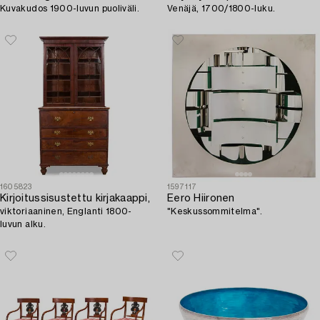
Kuvakudos 1900-luvun puoliväli.
Venäjä, 1700/1800-luku.
1605823
1597117
Kirjoitussisustettu kirjakaappi,
Eero Hiironen
viktoriaaninen, Englanti 1800-
"Keskussommitelma".
luvun alku.