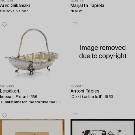
1601246
1605176
Arvo Siikamäki
Marjatta Tapiola
Seisova Nainen.
"Kallo".
1605096
1589917
Leipäkori,
Antoni Tàpies
hopeaa, Pietari 1856.
'Coixí i coberts II'. 1983.
Tunnistamaton mestarinleima FG.