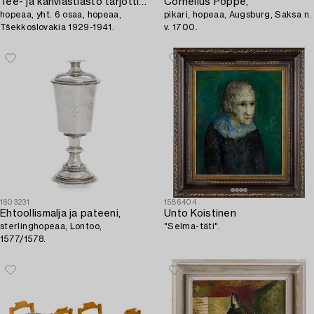
Tee- ja kahviastiasto tarjottimella,
Cornelius Poppe,
hopeaa, yht. 6 osaa, hopeaa,
pikari, hopeaa, Augsburg, Saksa n.
Tšekkoslovakia 1929-1941.
v. 1700.
1603231
1586404
Ehtoollismalja ja pateeni,
Unto Koistinen
sterlinghopeaa, Lontoo,
"Selma-täti".
1577/1578.