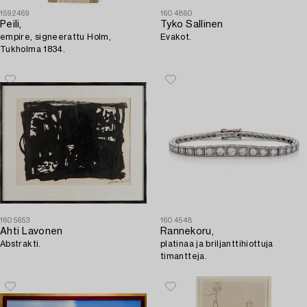
1592469
1604860
Peili,
Tyko Sallinen
empire, signeerattu Holm,
Evakot.
Tukholma 1834.
1605653
1604548
Ahti Lavonen
Rannekoru,
Abstrakti.
platinaa ja briljanttihiottuja
timantteja.