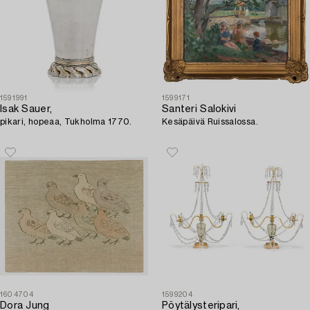
1591991
1599171
Isak Sauer,
Santeri Salokivi
pikari, hopeaa, Tukholma 1770.
Kesäpäivä Ruissalossa.
1604704
1599204
Dora Jung
Pöytälysteripari,