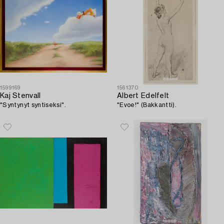
1599169
1561370
Kaj Stenvall
Albert Edelfelt
"Syntynyt syntiseksi".
"Evoe!" (Bakkantti).