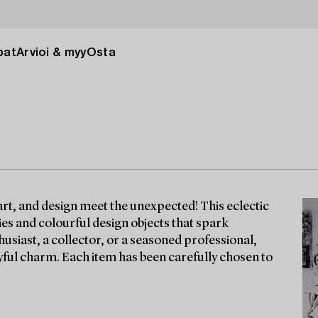
pat
Arvioi & myy
Osta
rt, and design meet the unexpected! This eclectic
ies and colourful design objects that spark
usiast, a collector, or a seasoned professional,
ayful charm. Each item has been carefully chosen to