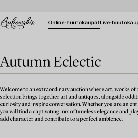
Online-huutokaupat
Live-huutokau
Autumn Eclectic
Welcome to an extraordinary auction where art, works of a
selection brings together art and antiques, alongside oddit
curiosity and inspire conversation. Whether you are an enth
you will find a captivating mix of timeless elegance and pl
add character and contribute to a perfect ambience.