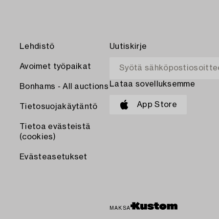
Lehdistö
Uutiskirje
Avoimet työpaikat
Lataa sovelluksemme
Bonhams - All auctions
App Store
Tietosuojakäytäntö
Tietoa evästeistä
(cookies)
Evästeasetukset
MAKSA