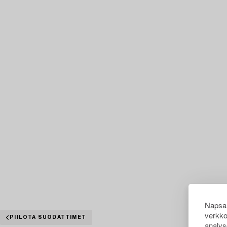
Napsau
verkko
PIILOTA SUODATTIMET
analys