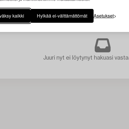
väksy kaikki
Hylkää ei-välttämättömät
Asetukset
Juuri nyt ei löytynyt hakuasi vasta