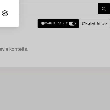
Korkein hinta
VAIN SUOSIKIT
avia kohteita.