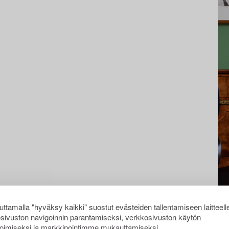
ttamalla "hyväksy kaikki" suostut evästeiden tallentamiseen laitteell
sivuston navigoinnin parantamiseksi, verkkosivuston käytön
oimiseksi ja markkinointimme mukauttamiseksi.