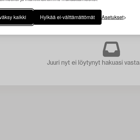
väksy kaikki
Hylkää ei-välttämättömät
Asetukset
Juuri nyt ei löytynyt hakuasi vasta