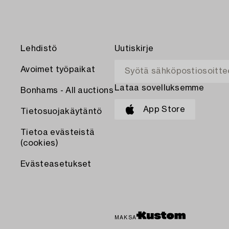
Lehdistö
Uutiskirje
Avoimet työpaikat
Lataa sovelluksemme
Bonhams - All auctions
App Store
Tietosuojakäytäntö
Tietoa evästeistä
(cookies)
Evästeasetukset
MAKSA