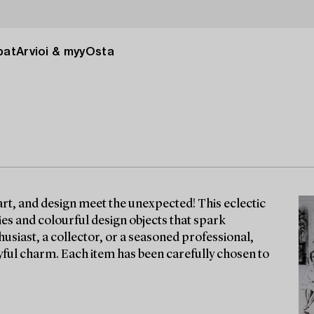
pat
Arvioi & myy
Osta
rt, and design meet the unexpected! This eclectic
ies and colourful design objects that spark
usiast, a collector, or a seasoned professional,
ayful charm. Each item has been carefully chosen to