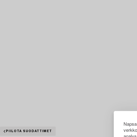
Napsau
verkko
PIILOTA SUODATTIMET
analys