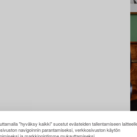
ttamalla "hyväksy kaikki" suostut evästeiden tallentamiseen laitteell
sivuston navigoinnin parantamiseksi, verkkosivuston käytön
oimiseksi ja markkinointimme mukauttamiseksi.