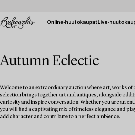
Online-huutokaupat
Live-huutokau
Autumn Eclectic
Welcome to an extraordinary auction where art, works of a
selection brings together art and antiques, alongside oddit
curiosity and inspire conversation. Whether you are an enth
you will find a captivating mix of timeless elegance and pl
add character and contribute to a perfect ambience.