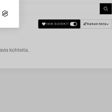
Korkein hinta
VAIN SUOSIKIT
avia kohteita.