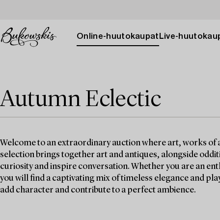
Online-huutokaupat
Live-huutokau
Autumn Eclectic
Welcome to an extraordinary auction where art, works of a
selection brings together art and antiques, alongside oddit
curiosity and inspire conversation. Whether you are an enth
you will find a captivating mix of timeless elegance and pl
add character and contribute to a perfect ambience.