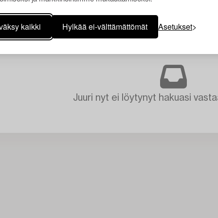
väksy kaikki
Hylkää ei-välttämättömät
Asetukset
Juuri nyt ei löytynyt hakuasi vasta