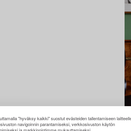
ttamalla "hyväksy kaikki" suostut evästeiden tallentamiseen laitteell
sivuston navigoinnin parantamiseksi, verkkosivuston käytön
oimiseksi ja markkinointimme mukauttamiseksi.