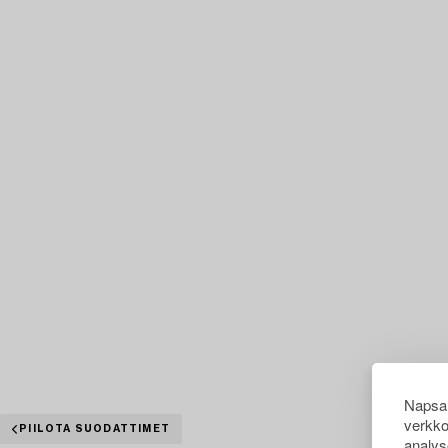
Napsau
verkko
PIILOTA SUODATTIMET
analys