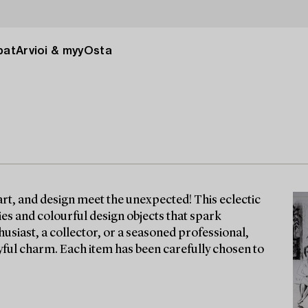
pat
Arvioi & myy
Osta
rt, and design meet the unexpected! This eclectic
ies and colourful design objects that spark
usiast, a collector, or a seasoned professional,
ayful charm. Each item has been carefully chosen to