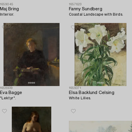
1659045
1657623
Maj Bring
Fanny Sundberg
Interior.
Coastal Landscape with Birds.
1658939
1659371
Eva Bagge
Elsa Backlund Celsing
"Lektyr".
White Lilies.