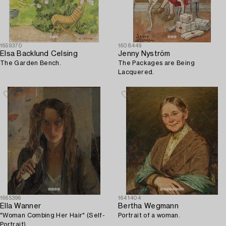
1659370
1608449
Elsa Backlund Celsing
Jenny Nyström
The Garden Bench.
The Packages are Being
Lacquered.
1665396
1641404
Ella Wanner
Bertha Wegmann
"Woman Combing Her Hair" (Self-
Portrait of a woman.
Portrait).