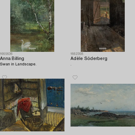
1665636
1662358
Anna Billing
Adèle Söderberg
Swan in Landscape.
.