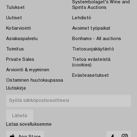
Systembolaget's Wine and
Tulokset
Spirits Auctions
Uutiset
Lehdistö
Kotiarviointi
Avoimet työpaikat
Asiakaspalvelu
Bonhams - All auctions
Toimitus
Tietosuojakäytäntö
Private Sales
Tietoa evästeistä
(cookies)
Arviointi & myyminen
Evästeasetukset
Ostaminen huutokaupassa
Uutiskirje
Lataa sovelluksemme