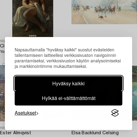
1652222
1667927
Clara Löfgren
Anna Palm de Rosa
Napsauttamalla "hyväksy kaikki" suostut evästeiden
Young Woman.
"Bois de Bologne".
tallentamiseen laitteellesi verkkosivuston navigoinnin
parantamiseksi, verkkosivuston käytön analysoimiseksi
ja markkinointimme mukauttamiseksi.
Hyväksy kaikki
Hylkää ei-välttämättömät
Asetukset
1667342
1659369
Ester Almqvist
Elsa Backlund Celsing