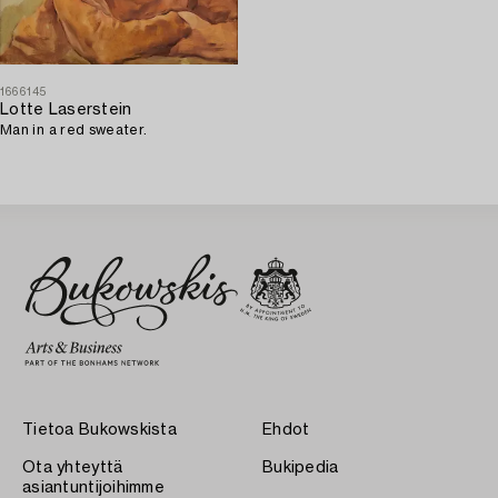
1666145
Lotte Laserstein
Man in a red sweater.
Tietoa Bukowskista
Ehdot
Ota yhteyttä
Bukipedia
asiantuntijoihimme