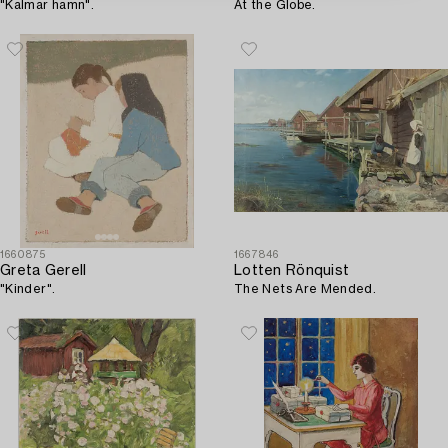
"Kalmar hamn".
At the Globe.
1660875
1667846
Greta Gerell
Lotten Rönquist
"Kinder".
The Nets Are Mended.