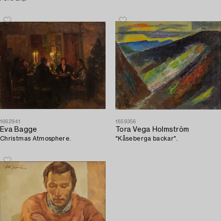
1662941
1659356
Eva Bagge
Tora Vega Holmström
Christmas Atmosphere.
"Kåseberga backar".