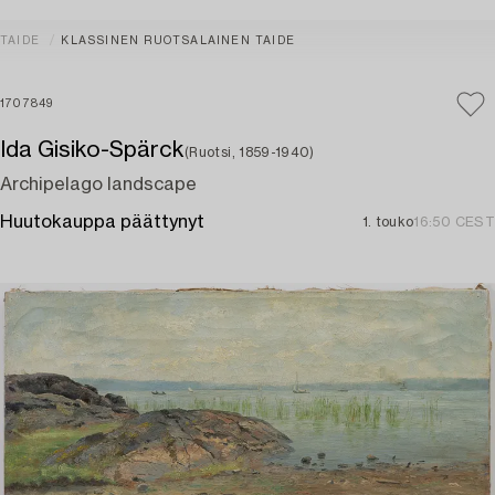
TAIDE
KLASSINEN RUOTSALAINEN TAIDE
1707849
Ida Gisiko-Spärck
(Ruotsi, 1859-1940)
Archipelago landscape
Huutokauppa päättynyt
1. touko
16:50 CEST