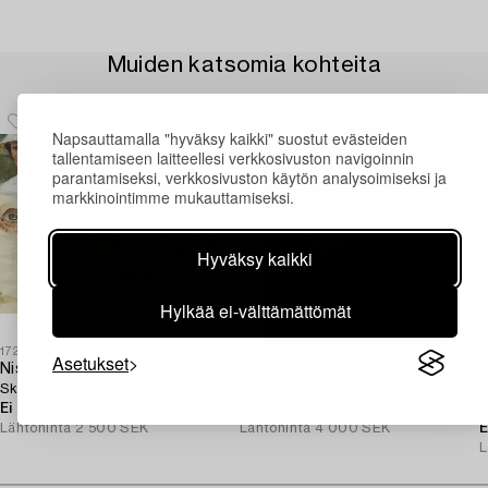
Muiden katsomia kohteita
Napsauttamalla "hyväksy kaikki" suostut evästeiden
tallentamiseen laitteellesi verkkosivuston navigoinnin
parantamiseksi, verkkosivuston käytön analysoimiseksi ja
markkinointimme mukauttamiseksi.
Hyväksy kaikki
Hylkää ei-välttämättömät
1720896
1727369
1
Asetukset
Nisse Zetterberg
Carl Wilhelm Nordgren
Sketch.
Portrait of a Boy.
"
Ei tarjouksia
3p 8 h
Ei tarjouksia
5p 11 h
p
Lähtöhinta
2 500 SEK
Lähtöhinta
4 000 SEK
S
E
L