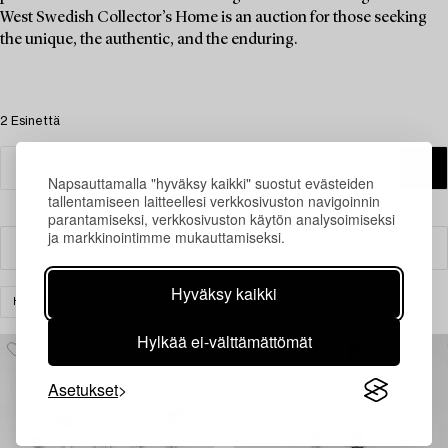
West Swedish Collector’s Home is an auction for those seeking
the unique, the authentic, and the enduring.
2 Esinettä
Napsauttamalla "hyväksy kaikki" suostut evästeiden
tallentamiseen laitteellesi verkkosivuston navigoinnin
parantamiseksi, verkkosivuston käytön analysoimiseksi
ja markkinointimme mukauttamiseksi.
Suodatin
Hyväksy kaikki
HOPEA
TYHJENNÄ KAIKKI
Hylkää ei-välttämättömät
Asetukset