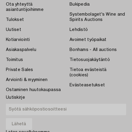
Ota yhteyttä
Bukipedia
asiantuntijoihimme
Systembolaget's Wine and
Tulokset
Spirits Auctions
Uutiset
Lehdistö
Kotiarviointi
Avoimet työpaikat
Asiakaspalvelu
Bonhams - All auctions
Toimitus
Tietosuojakäytäntö
Private Sales
Tietoa evästeistä
(cookies)
Arviointi & myyminen
Evästeasetukset
Ostaminen huutokaupassa
Uutiskirje