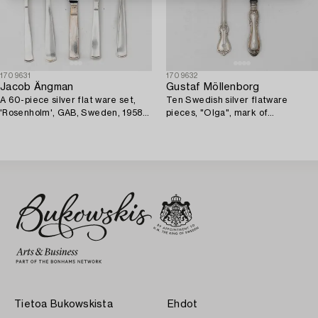
1709631
1709632
Jacob Ängman
Gustaf Möllenborg
A 60-piece silver flat ware set,
Ten Swedish silver flatware
'Rosenholm', GAB, Sweden, 1958-
pieces, "Olga", mark of
1979.
Möllenborg-Feron, Stockholm,
1853-1865.
Tietoa Bukowskista
Ehdot