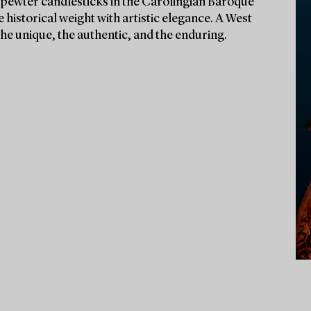
are pewter candlesticks in the Carolingian Baroque
istorical weight with artistic elegance. A West
he unique, the authentic, and the enduring.