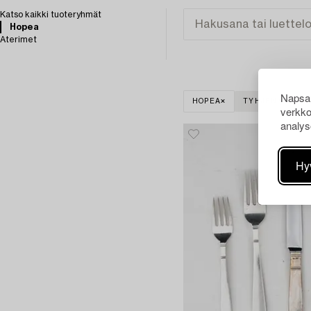
Katso kaikki tuoteryhmät
Hopea
Aterimet
Napsau
HOPEA
TYHJENNÄ KAIK
verkko
analys
Hy