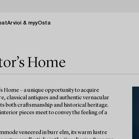
pat
Arvioi & myy
Osta
tor’s Home
s Home – a unique opportunity to acquire
re, classical antiques and authentic vernacular
ts both craftsmanship and historical heritage.
interior pieces meet to convey the feeling of a
ommode veneered in burr elm, its warm lustre