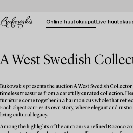
Online-huutokaupat
Live-huutokau
A West Swedish Collec
Bukowskis presents the auction A West Swedish Collector’
timeless treasures from a carefully curated collection. He
furniture come together in a harmonious whole that reflec
Each object carries its own story, where elegant and rustic 
living cultural legacy.
Among the highlights of the auction is a refined Rococo c