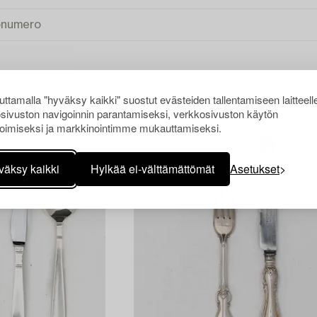
ttamalla "hyväksy kaikki" suostut evästeiden tallentamiseen laitteell
KI
sivuston navigoinnin parantamiseksi, verkkosivuston käytön
oimiseksi ja markkinointimme mukauttamiseksi.
väksy kaikki
Hylkää ei-välttämättömät
Asetukset