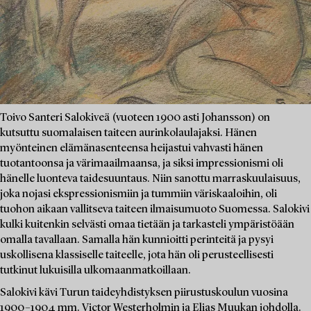
Toivo Santeri Salokiveä (vuoteen 1900 asti Johansson) on
kutsuttu suomalaisen taiteen aurinkolaulajaksi. Hänen
myönteinen elämänasenteensa heijastui vahvasti hänen
tuotantoonsa ja värimaailmaansa, ja siksi impressionismi oli
hänelle luonteva taidesuuntaus. Niin sanottu marraskuulaisuus,
joka nojasi ekspressionismiin ja tummiin väriskaaloihin, oli
tuohon aikaan vallitseva taiteen ilmaisumuoto Suomessa. Salokivi
kulki kuitenkin selvästi omaa tietään ja tarkasteli ympäristöään
omalla tavallaan. Samalla hän kunnioitti perinteitä ja pysyi
uskollisena klassiselle taiteelle, jota hän oli perusteellisesti
tutkinut lukuisilla ulkomaanmatkoillaan.
Salokivi kävi Turun taideyhdistyksen piirustuskoulun vuosina
1900–1904 mm. Victor Westerholmin ja Elias Muukan johdolla.