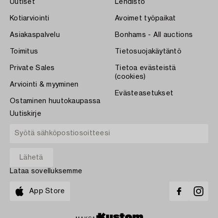
Uutiset
Lehdistö
Kotiarviointi
Avoimet työpaikat
Asiakaspalvelu
Bonhams - All auctions
Toimitus
Tietosuojakäytäntö
Private Sales
Tietoa evästeistä
(cookies)
Arviointi & myyminen
Evästeasetukset
Ostaminen huutokaupassa
Uutiskirje
Lataa sovelluksemme
App Store