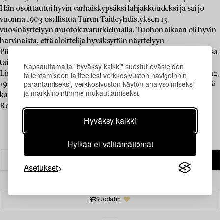
Hän osoittautui hyvin varhaiskypsäksi lahjakkuudeksi ja sai jo
vuonna 1903 osallistua Turun Taideyhdistyksen 13.
vuosinäyttelyyn muotokuvatutkielmalla. Tuohon aikaan oli hyvin
harvinaista, että aloittelija hyväksyttiin näyttelyyn.
Piirustuskoulun jälkeen hän opiskeli Münchenin kuninkaallisessa
taideakatemiassa Saksassa vuosina 1905–1906 ja 1908–1909.
Napsauttamalla "hyväksy kaikki" suostut evästeiden
Lisäksi hän opiskeli eri akatemioissa Pariisissa vuosina 1906, 1912,
tallentamiseen laitteellesi verkkosivuston navigoinnin
parantamiseksi, verkkosivuston käytön analysoimiseksi
1924 ja 1925. Merkittäviä matkoja hänen taiteellisen kehityksensä
ja markkinointimme mukauttamiseksi.
kannalta oli vuoden 1911 matka Venetsiaan ja vuoden 1914
Roomaan.
Lue lisää
Hyväksy kaikki
Hylkää ei-välttämättömät
Asetukset
Suodatin