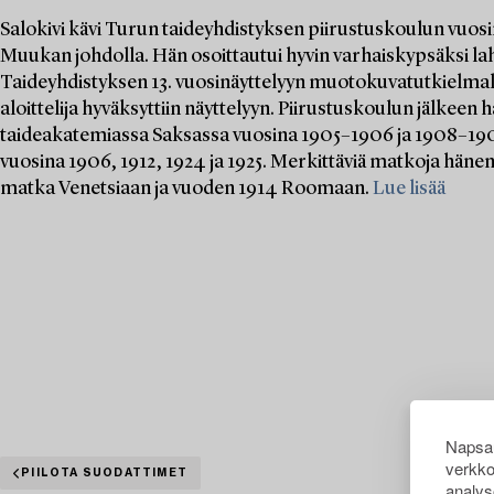
Salokivi kävi Turun taideyhdistyksen piirustuskoulun vuo
Muukan johdolla. Hän osoittautui hyvin varhaiskypsäksi lah
Taideyhdistyksen 13. vuosinäyttelyyn muotokuvatutkielmalla
aloittelija hyväksyttiin näyttelyyn. Piirustuskoulun jälkee
taideakatemiassa Saksassa vuosina 1905–1906 ja 1908–1909.
vuosina 1906, 1912, 1924 ja 1925. Merkittäviä matkoja hänen
matka Venetsiaan ja vuoden 1914 Roomaan.
Lue lisää
Napsau
verkko
PIILOTA SUODATTIMET
analys