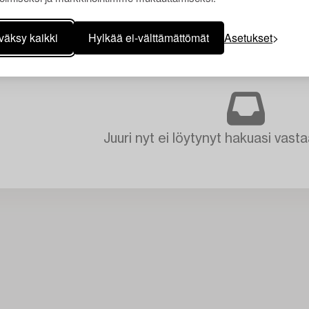
väksy kaikki
Hylkää ei-välttämättömät
Asetukset
Juuri nyt ei löytynyt hakuasi vasta