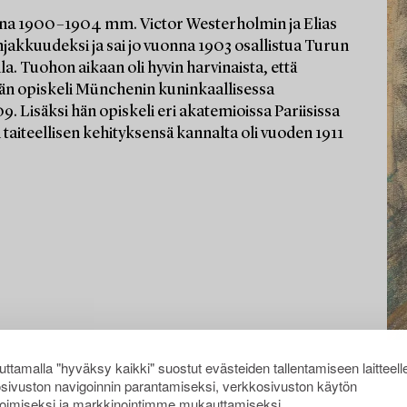
sina 1900–1904 mm. Victor Westerholmin ja Elias
jakkuudeksi ja sai jo vuonna 1903 osallistua Turun
. Tuohon aikaan oli hyvin harvinaista, että
n hän opiskeli Münchenin kuninkaallisessa
 Lisäksi hän opiskeli eri akatemioissa Pariisissa
 taiteellisen kehityksensä kannalta oli vuoden 1911
ttamalla "hyväksy kaikki" suostut evästeiden tallentamiseen laitteell
sivuston navigoinnin parantamiseksi, verkkosivuston käytön
oimiseksi ja markkinointimme mukauttamiseksi.