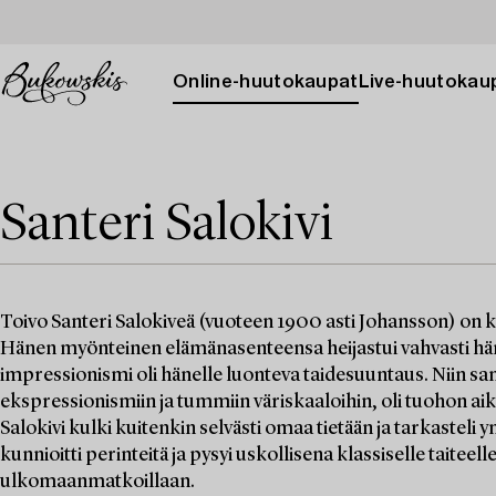
Online-huutokaupat
Live-huutokau
Santeri Salokivi
Toivo Santeri Salokiveä (vuoteen 1900 asti Johansson) on k
Hänen myönteinen elämänasenteensa heijastui vahvasti hän
impressionismi oli hänelle luonteva taidesuuntaus. Niin sa
ekspressionismiin ja tummiin väriskaaloihin, oli tuohon ai
Salokivi kulki kuitenkin selvästi omaa tietään ja tarkasteli
kunnioitti perinteitä ja pysyi uskollisena klassiselle taiteelle
ulkomaanmatkoillaan.