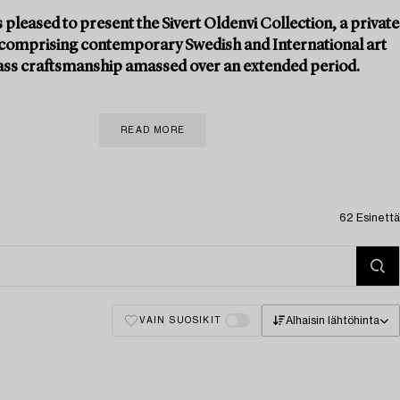
 pleased to present the Sivert Oldenvi Collection, a private
 comprising contemporary Swedish and International art
ass craftsmanship amassed over an extended period.
READ MORE
62 Esinettä
Alhaisin lähtöhinta
VAIN SUOSIKIT