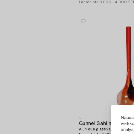
Lähtöhinta
3 000 - 4 000 SE
Napsau
55
verkko
Gunnel Sahlin
analys
A unique glass vase, Kosta B