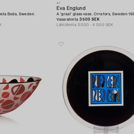
41
Eva Englund
Kosta Boda, Sweden.
A 'graal' glass vase, Orrefors, Sweden 19
Vasarahinta
3 500 SEK
K
Lähtöhinta
3 000 - 4 000 SEK