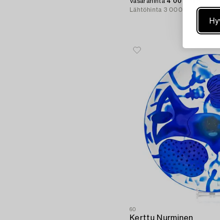
Vasarahinta
4 000 SEK
Lähtöhinta
3 000 - 4 000 SE
Hy
60
Kerttu Nurminen