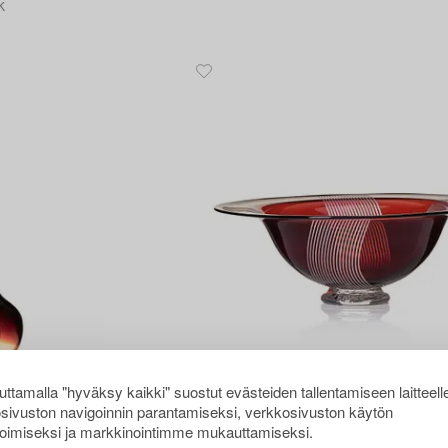
K
ttamalla "hyväksy kaikki" suostut evästeiden tallentamiseen laitteell
24
sivuston navigoinnin parantamiseksi, verkkosivuston käytön
Klas-Göran Tinbäck
oimiseksi ja markkinointimme mukauttamiseksi.
oda, Sweden.
A burgundy coloured glass bowl, Sweden 