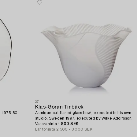
27
Klas-Göran Tinbäck
d 1975-80.
A unique cut flared glass bowl, executed in his own
studio, Sweden 1997, executed by Wilke Adolfsson.
Vasarahinta
1 800 SEK
Lähtöhinta
2 500 - 3 000 SEK