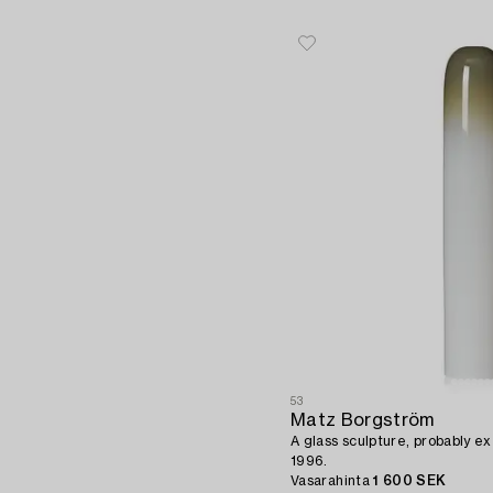
53
Matz Borgström
A glass sculpture, probably e
1996.
Vasarahinta
1 600 SEK