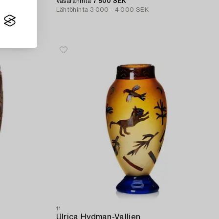
Vasarahinta
7 500 SEK
Lähtöhinta
3 000 - 4 000 SEK
11
Ulrica Hydman-Vallien