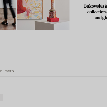
Bukowskis is
collection
and gl
I