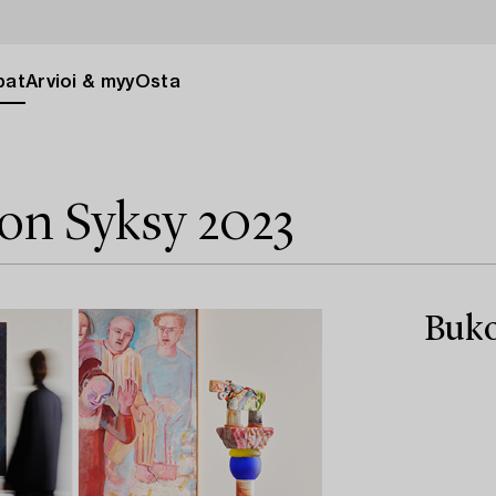
pat
Arvioi & myy
Osta
ion Syksy 2023
Buko