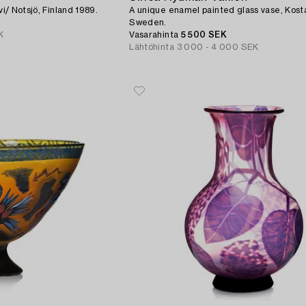
vi/ Notsjö, Finland 1989.
A unique enamel painted glass vase, Kost
Sweden.
K
Vasarahinta
5 500 SEK
Lähtöhinta
3 000 - 4 000 SEK