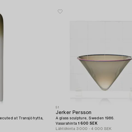
51
Jerker Persson
xecuted at Transjö hytta,
A glass sculpture, Sweden 1986.
Vasarahinta
1 600 SEK
Lähtöhinta
3 000 - 4 000 SEK