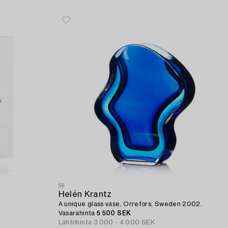
56
Helén Krantz
A unique glass vase, Orrefors, Sweden 2002.
Vasarahinta
5 500 SEK
Lähtöhinta
3 000 - 4 000 SEK