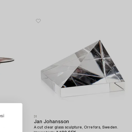
esi
31
Jan Johansson
1987, blown
A cut clear glass sculpture, Orrefors, Sweden.