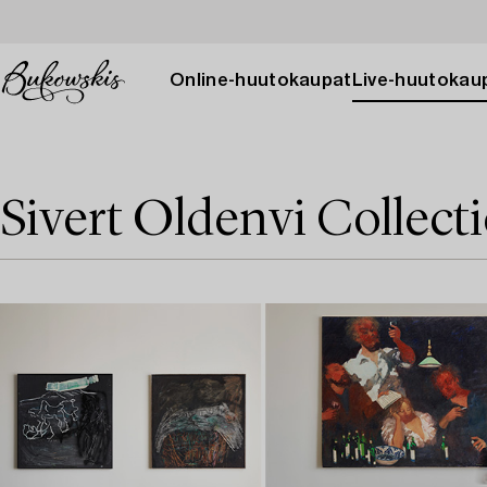
Online-huutokaupat
Live-huutokau
Sivert Oldenvi Collect