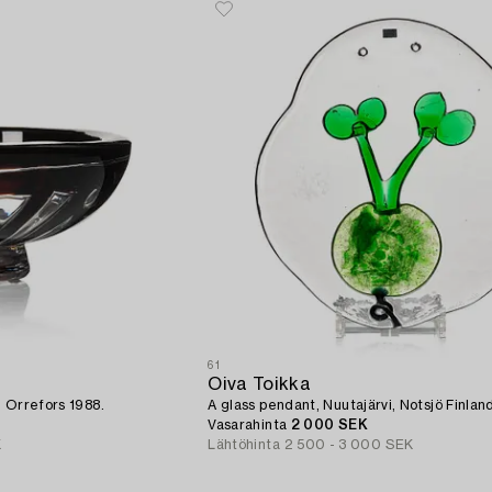
61
Oiva Toikka
, Orrefors 1988.
A glass pendant, Nuutajärvi, Notsjö Finlan
Vasarahinta
2 000 SEK
K
Lähtöhinta
2 500 - 3 000 SEK