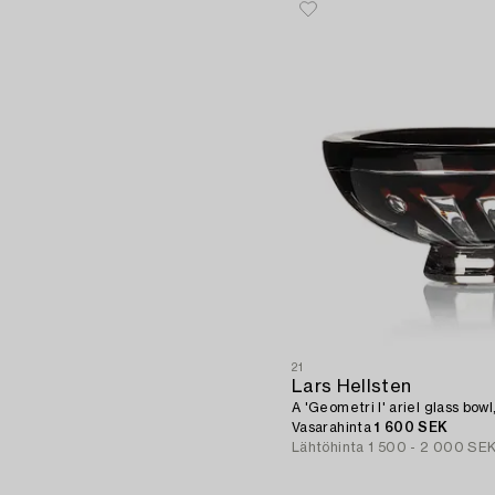
21
Lars Hellsten
A 'Geometri I' ariel glass bowl
Vasarahinta
1 600 SEK
Lähtöhinta
1 500 - 2 000 SE