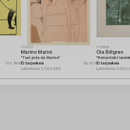
1710317
1731828
Marino Marini
Ola Billgren
"Tout près de Marino".
"Romantiskt landsk
13 h 36m
Ei tarjouksia
6p 12 h
Ei tarjouksia
Lähtöhinta
5 000 SEK
Lähtöhinta
3 000 