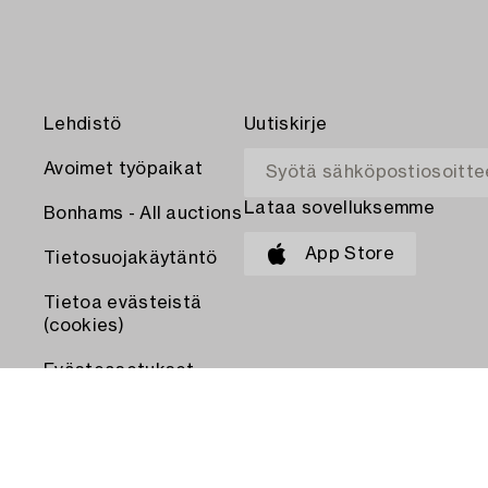
Lehdistö
Uutiskirje
Avoimet työpaikat
Lataa sovelluksemme
Bonhams - All auctions
App Store
Tietosuojakäytäntö
Tietoa evästeistä
(cookies)
Evästeasetukset
MAKSA