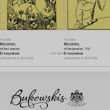
1720993
1720988
Moomin,
Moomin,
offset poster.
offsetposter, "Oj".
Ei tarjouksia
13 h 54m
Ei tarjouksia
Lähtöhinta
2 500 SEK
Lähtöhinta
2 500 SEK