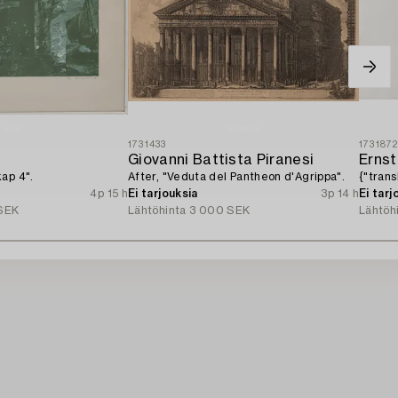
1731433
173187
Giovanni Battista Piranesi
Ernst
ap 4".
After, "Veduta del Pantheon d'Agrippa".
{"trans
4p 15 h
Ei tarjouksia
3p 14 h
Ei tarj
SEK
Lähtöhinta
3 000 SEK
Lähtöh