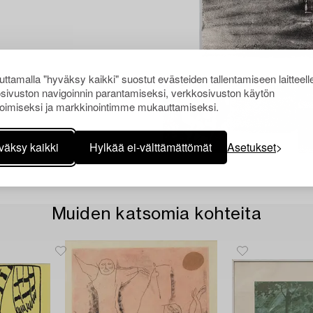
ttamalla "hyväksy kaikki" suostut evästeiden tallentamiseen laitteell
sivuston navigoinnin parantamiseksi, verkkosivuston käytön
oimiseksi ja markkinointimme mukauttamiseksi.
väksy kaikki
Hylkää ei-välttämättömät
Asetukset
Muiden katsomia kohteita