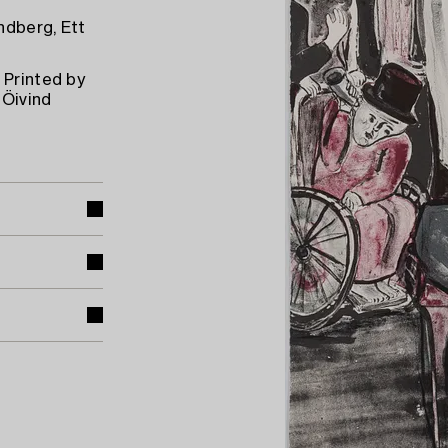
ndberg, Ett
 Printed by
 Öivind