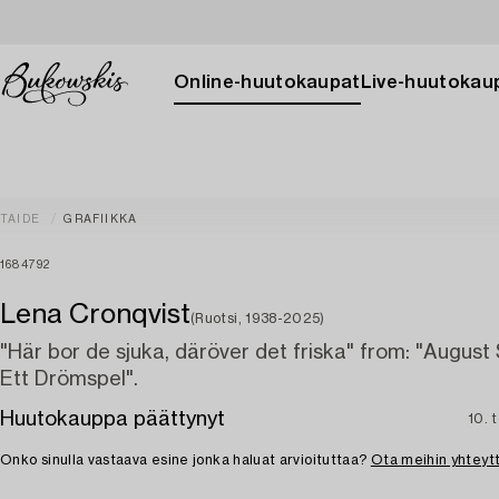
Online-huutokaupat
Live-huutokau
TAIDE
GRAFIIKKA
1684792
Lena Cronqvist
(Ruotsi, 1938-2025)
"Här bor de sjuka, däröver det friska" from: "August 
Ett Drömspel".
Huutokauppa päättynyt
10. 
Onko sinulla vastaava esine jonka haluat arvioituttaa?
Ota meihin yhteyt