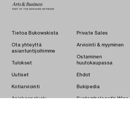
Tietoa Bukowskista
Private Sales
Ota yhteyttä
Arviointi & myyminen
asiantuntijoihimme
Ostaminen
Tulokset
huutokaupassa
Uutiset
Ehdot
Kotiarviointi
Bukipedia
Asiakaspalvelu
Systembolaget's Wine
and Spirits Auctions
Toimitus