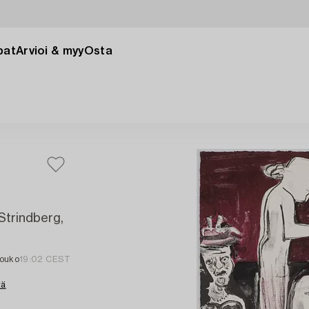
pat
Arvioi & myy
Osta
Strindberg,
touko
19:02 CEST
tä