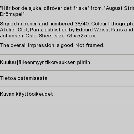
"Här bor de sjuka, däröver det friska" from: "August Stri
Drömspel".
Signed in pencil and numbered 38/40. Colour lithograph.
Atelier Clot, Paris, published by Edourd Weiss, Paris and
Johansen, Oslo. Sheet size 73 x 52.5 cm.
The overall impression is good. Not framed.
Kuuluu jälleenmyyntikorvauksen piiriin
Tietoa ostamisesta
Kuvan käyttöoikeudet