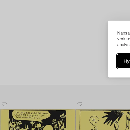
Napsau
verkko
analys
Hy