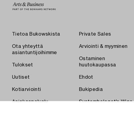
Tietoa Bukowskista
Private Sales
Ota yhteyttä
Arviointi & myyminen
asiantuntijoihimme
Ostaminen
Tulokset
huutokaupassa
Uutiset
Ehdot
Kotiarviointi
Bukipedia
Asiakaspalvelu
Systembolaget's Wine
and Spirits Auctions
Toimitus