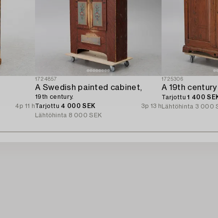
1724857
1725306
A Swedish painted cabinet,
A 19th century
19th century.
Tarjottu
1 400 SE
4p 11 h
Tarjottu
4 000 SEK
3p 13 h
Lähtöhinta
3 000 
Lähtöhinta
8 000 SEK