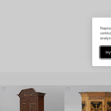
Napsau
verkko
analys
Hy