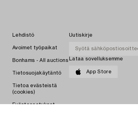
Lehdistö
Uutiskirje
Avoimet työpaikat
Lataa sovelluksemme
Bonhams - All auctions
App Store
Tietosuojakäytäntö
Tietoa evästeistä
(cookies)
Evästeasetukset
MAKSA