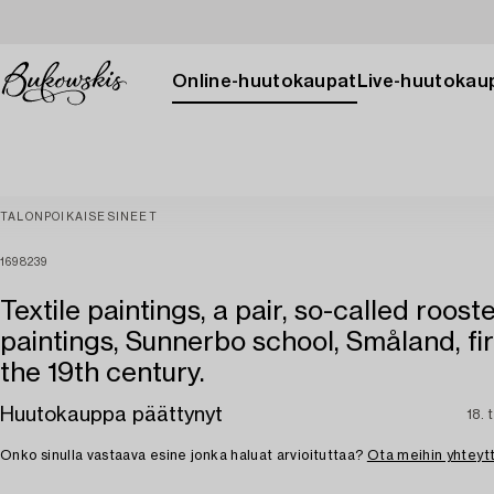
Online-huutokaupat
Live-huutokau
TALONPOIKAISESINEET
1698239
Textile paintings, a pair, so-called roost
paintings, Sunnerbo school, Småland, fir
the 19th century.
Huutokauppa päättynyt
18. 
Onko sinulla vastaava esine jonka haluat arvioituttaa?
Ota meihin yhteyt