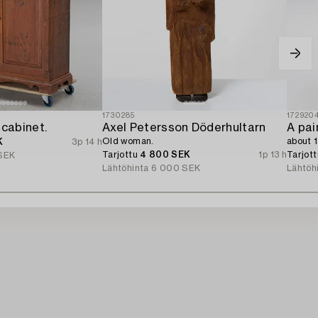
1730285
172920
 cabinet.
Axel Petersson Döderhultarn
A pai
Old woman.
about 
K
3p 14 h
Tarjottu
4 800 SEK
1p 13 h
Tarjot
SEK
Lähtöhinta
6 000 SEK
Lähtöh