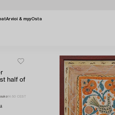
pat
Arvioi & myy
Osta
er
st half of
touko
14:50 CEST
tä