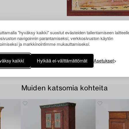
ttamalla "hyväksy kaikki" suostut evästeiden tallentamiseen laitteell
sivuston navigoinnin parantamiseksi, verkkosivuston käytön
oimiseksi ja markkinointimme mukauttamiseksi.
väksy kaikki
Hylkää ei-välttämättömät
Asetukset
Muiden katsomia kohteita