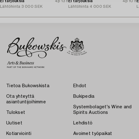
1940s.
Ei tarjouksia
4p 13 h
Stockholm, 1920s.
Ei tarjouksia
4p 10 h
1
E
Lähtöhinta
3 000 SEK
Lähtöhinta
4 000 SEK
L
Tietoa Bukowskista
Ehdot
Ota yhteyttä
Bukipedia
asiantuntijoihimme
Systembolaget's Wine and
Tulokset
Spirits Auctions
Uutiset
Lehdistö
Kotiarviointi
Avoimet työpaikat