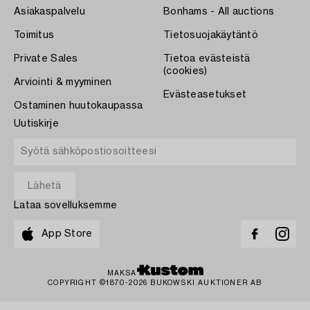
Asiakaspalvelu
Bonhams - All auctions
Toimitus
Tietosuojakäytäntö
Private Sales
Tietoa evästeistä
(cookies)
Arviointi & myyminen
Evästeasetukset
Ostaminen huutokaupassa
Uutiskirje
Lataa sovelluksemme
App Store
MAKSA
COPYRIGHT ©1870-2026 BUKOWSKI AUKTIONER AB