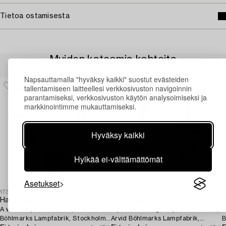
Tietoa ostamisesta
Muiden katsomia kohteita
Napsauttamalla "hyväksy kaikki" suostut evästeiden
tallentamiseen laitteellesi verkkosivuston navigoinnin
parantamiseksi, verkkosivuston käytön analysoimiseksi ja
markkinointimme mukauttamiseksi.
Hyväksy kaikki
Hylkää ei-välttämättömät
Asetukset
1730869
1730341
1
Harald Notini
Harald Notini
H
A wall lamp model 8651, Arvid
A pair of ceiling lamps model 5912,
A
Böhlmarks Lampfabrik, Stockholm,
Arvid Böhlmarks Lampfabrik,
B