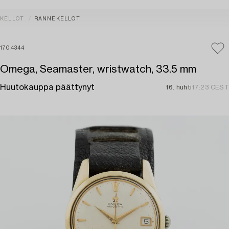
KELLOT
RANNEKELLOT
1704344
Omega, Seamaster, wristwatch, 33.5 mm
Huutokauppa päättynyt
16. huhti
17:23 CEST