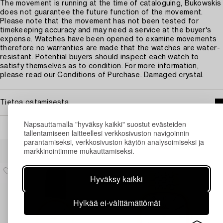
The movement is running at the time of cataloguing, Bukowskis
does not guarantee the future function of the movement.
Please note that the movement has not been tested for
timekeeping accuracy and may need a service at the buyer's
expense. Watches have been opened to examine movements
therefore no warranties are made that the watches are water-
resistant. Potential buyers should inspect each watch to
satisfy themselves as to condition. For more information,
please read our Conditions of Purchase. Damaged crystal.
Tietoa ostamisesta
Napsauttamalla "hyväksy kaikki" suostut evästeiden
tallentamiseen laitteellesi verkkosivuston navigoinnin
parantamiseksi, verkkosivuston käytön analysoimiseksi ja
Muiden katsomia kohteita
markkinointimme mukauttamiseksi.
Hyväksy kaikki
Hylkää ei-välttämättömät