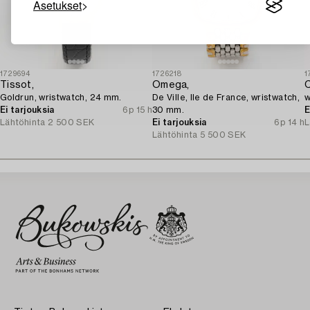
Asetukset
1729694
1726218
1
Tissot,
Omega,
C
Goldrun, wristwatch, 24 mm.
De Ville, Ile de France, wristwatch,
w
Ei tarjouksia
6p 15 h
30 mm.
E
Lähtöhinta
2 500 SEK
Ei tarjouksia
6p 14 h
L
Lähtöhinta
5 500 SEK