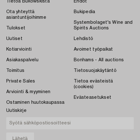
Tietoa Bukowskista
Ehdot
Ota yhteyttä
Bukipedia
asiantuntijoihimme
Systembolaget's Wine and
Tulokset
Spirits Auctions
Uutiset
Lehdistö
Kotiarviointi
Avoimet työpaikat
Asiakaspalvelu
Bonhams - All auctions
Toimitus
Tietosuojakäytäntö
Private Sales
Tietoa evästeistä
(cookies)
Arviointi & myyminen
Evästeasetukset
Ostaminen huutokaupassa
Uutiskirje