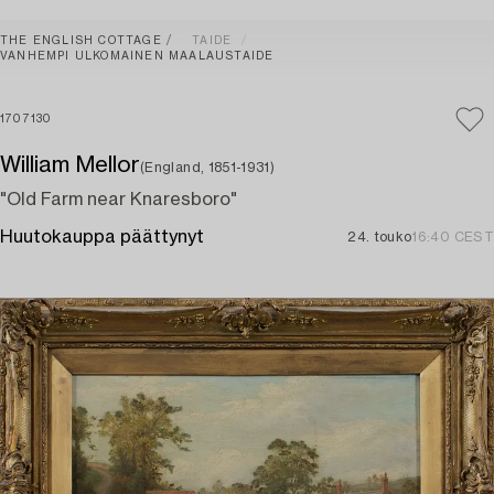
THE ENGLISH COTTAGE
TAIDE
VANHEMPI ULKOMAINEN MAALAUSTAIDE
1707130
William Mellor
(England, 1851-1931)
"Old Farm near Knaresboro"
Huutokauppa päättynyt
24. touko
16:40 CEST