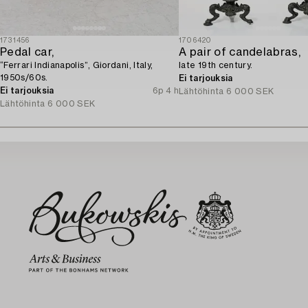
1731456
1706420
Pedal car,
A pair of candelabras,
“Ferrari Indianapolis”, Giordani, Italy,
late 19th century.
1950s/60s.
Ei tarjouksia
Ei tarjouksia
6p 4 h
Lähtöhinta
6 000 SEK
Lähtöhinta
6 000 SEK