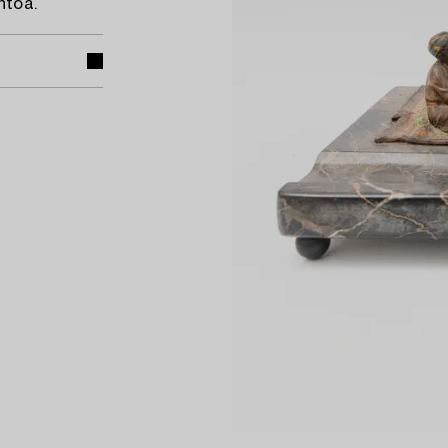
htöä.