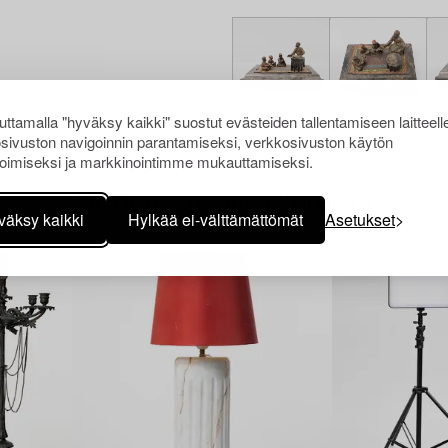
ttamalla "hyväksy kaikki" suostut evästeiden tallentamiseen laitteell
sivuston navigoinnin parantamiseksi, verkkosivuston käytön
oimiseksi ja markkinointimme mukauttamiseksi.
Muiden katsomia kohteita
väksy kaikki
Hylkää ei-välttämättömät
Asetukset