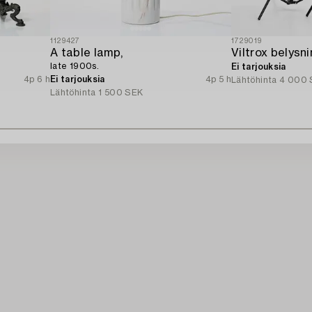
1129427
1729019
A table lamp,
Viltrox belysni
late 1900s.
Ei tarjouksia
4p 6 h
Ei tarjouksia
4p 5 h
Lähtöhinta
4 000 
Lähtöhinta
1 500 SEK