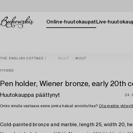
Online-huutokaupat
Live-huutokau
THE ENGLISH COTTAGE
MUUT
MUUT
1708352
Pen holder, Wiener bronze, early 20th c
Huutokauppa päättynyt
24. 
Onko sinulla vastaava esine jonka haluat arvioituttaa?
Ota meihin yhteyt
Cold-painted bronze and marble, length 25, width 20, he