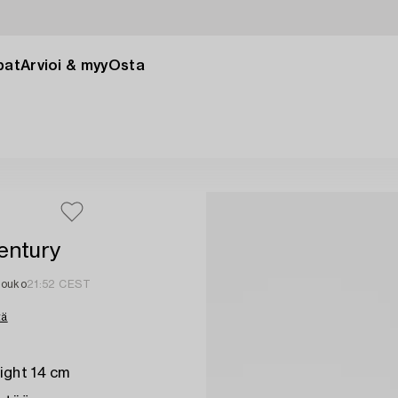
pat
Arvioi & myy
Osta
entury
touko
21:52 CEST
tä
ight 14 cm