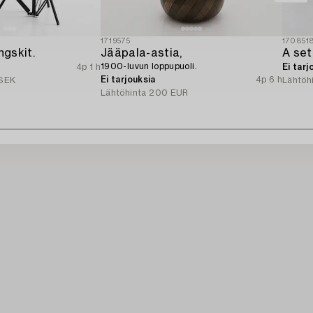
1719575
170851
ngskit.
Jääpala-astia,
1900-luvun loppupuoli.
4p 1 h
Ei tarj
Ei tarjouksia
4p 6 h
SEK
Lähtöh
Lähtöhinta
200 EUR