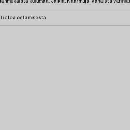
Iänmukaista kulumaa. Jälkiä. Naarmuja. Vähäistä värinlä
Tietoa ostamisesta