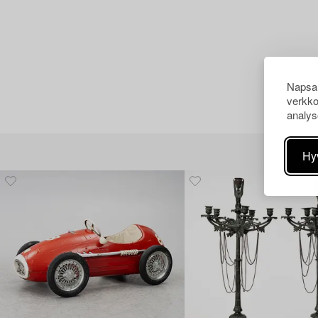
Napsau
verkko
analys
Hy