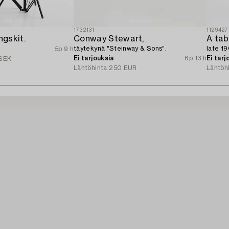
1732131
1129427
ngskit.
Conway Stewart,
A tab
täytekynä "Steinway & Sons".
late 1
5p 9 h
Ei tarjouksia
6p 13 h
Ei tarj
SEK
Lähtöhinta
250 EUR
Lähtöh