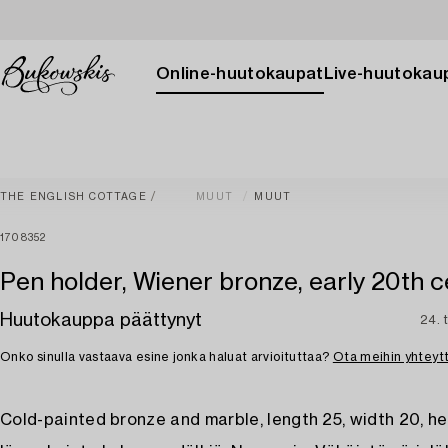
Online-huutokaupat
Live-huutokau
THE ENGLISH COTTAGE
MUUT
MUUT
1708352
Pen holder, Wiener bronze, early 20th c
Huutokauppa päättynyt
24. 
Onko sinulla vastaava esine jonka haluat arvioituttaa?
Ota meihin yhteyt
Cold-painted bronze and marble, length 25, width 20, he