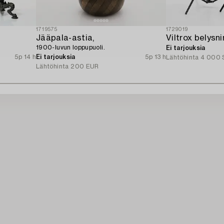
1719575
1729019
Jääpala-astia,
Viltrox belysni
1900-luvun loppupuoli.
Ei tarjouksia
5p 14 h
Ei tarjouksia
5p 13 h
Lähtöhinta
4 000 
Lähtöhinta
200 EUR