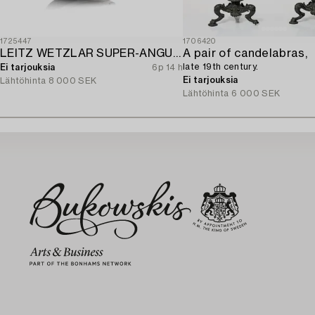
1725447
1706420
LEITZ WETZLAR SUPER-ANGULON 1:3.4/21.
A pair of candelabras,
late 19th century.
Ei tarjouksia
6p 14 h
Ei tarjouksia
Lähtöhinta
8 000 SEK
Lähtöhinta
6 000 SEK