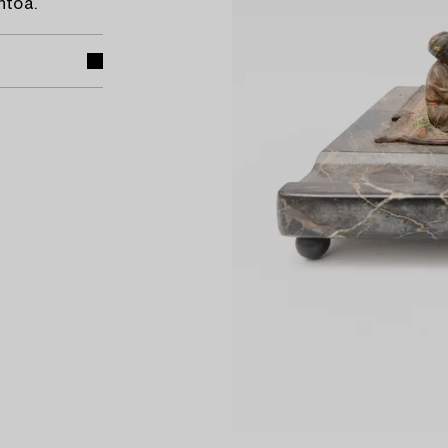
htöä.