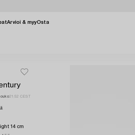
pat
Arvioi & myy
Osta
entury
touko
21:52 CEST
tä
ight 14 cm