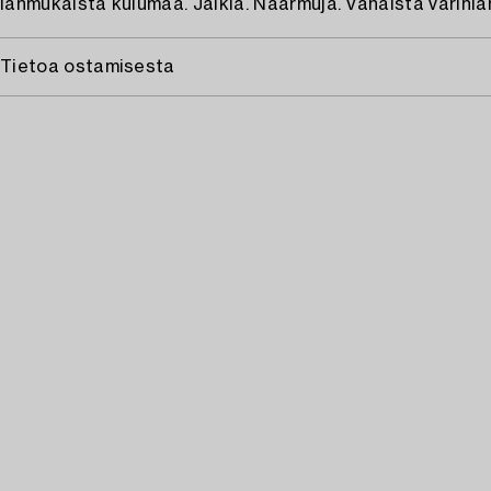
Iänmukaista kulumaa. Jälkiä. Naarmuja. Vähäistä värinlä
Tietoa ostamisesta