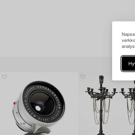
Napsau
verkko
analys
Hy