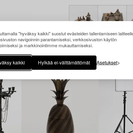
ttamalla "hyväksy kaikki" suostut evästeiden tallentamiseen laitteell
sivuston navigoinnin parantamiseksi, verkkosivuston käytön
oimiseksi ja markkinointimme mukauttamiseksi.
Muiden katsomia kohteita
väksy kaikki
Hylkää ei-välttämättömät
Asetukset