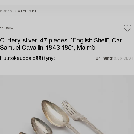
HOPEA
ATERIMET
1708357
Cutlery, silver, 47 pieces, "English Shell", Carl
Samuel Cavallin, 1843-1851, Malmö
Huutokauppa päättynyt
24. huhti
10:36 CEST