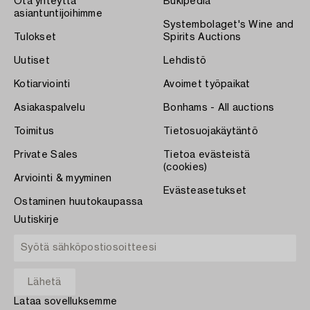
Ota yhteyttä
Bukipedia
asiantuntijoihimme
Systembolaget's Wine and
Tulokset
Spirits Auctions
Uutiset
Lehdistö
Kotiarviointi
Avoimet työpaikat
Asiakaspalvelu
Bonhams - All auctions
Toimitus
Tietosuojakäytäntö
Private Sales
Tietoa evästeistä
(cookies)
Arviointi & myyminen
Evästeasetukset
Ostaminen huutokaupassa
Uutiskirje
Lataa sovelluksemme