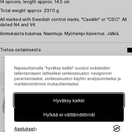
14 spoons, length approx. 14.5 cm
Total weight approx. 2370 g
All marked with Swedish control marks, "Cavallin" or "CSC". All
dated N4 and V4.
Iänmukaista kulumaa. Naarmuja. Myöhempi kaiverrus. Jälkiä.
Tietoa ostamisesta
Napsauttamalla "hyväksy kaikki" suostut evästeiden
tallentamiseen laitteellesi verkkosivuston navigoinnin
Muiden katsomia kohteita
parantamiseksi, verkkosivuston käytön analysoimiseksi ja
markkinointimme mukauttamiseksi.
Hyväksy kaikki
Hylkää ei-välttämättömät
Asetukset