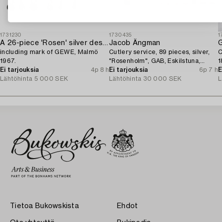
1731230
1730435
1
A 26-piece 'Rosen' silver dessert flatware-service,
Jacob Ängman
G
including mark of GEWE, Malmö
Cutlery service, 89 pieces, silver,
C
1967.
"Rosenholm", GAB, Eskilstuna,
1
Ei tarjouksia
4p 8 h
1961-87.
Ei tarjouksia
6p 7 h
E
Lähtöhinta
5 000 SEK
Lähtöhinta
30 000 SEK
L
Tietoa Bukowskista
Ehdot