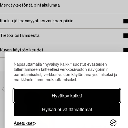
Merkityksetöntä pintakulumaa.
Kuuluu jälleenmyyntikorvauksen piiriin
Tietoa ostamisesta
Kuvan käyttöoikeudet
Napsauttamalla "hyväksy kaikki" suostut evästeiden
tallentamiseen laitteellesi verkkosivuston navigoinnin
parantamiseksi, verkkosivuston käytön analysoimiseksi ja
Muiden katsomia kohteita
markkinointimme mukauttamiseksi.
Hyväksy kaikki
Hylkää ei-välttämättömät
Asetukset