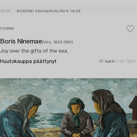
TAIDE
MODERNI KANSAINVÄLINEN TAIDE
1708666
Boris Ninemae
(Viro, 1925-1991)
Joy over the gifts of the sea.
Huutokauppa päättynyt
17. huhti
17:30 CEST