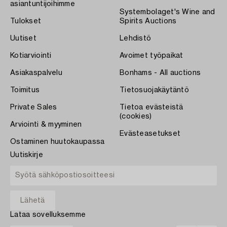
asiantuntijoihimme
Systembolaget's Wine and
Tulokset
Spirits Auctions
Uutiset
Lehdistö
Kotiarviointi
Avoimet työpaikat
Asiakaspalvelu
Bonhams - All auctions
Toimitus
Tietosuojakäytäntö
Private Sales
Tietoa evästeistä
(cookies)
Arviointi & myyminen
Evästeasetukset
Ostaminen huutokaupassa
Uutiskirje
Lataa sovelluksemme