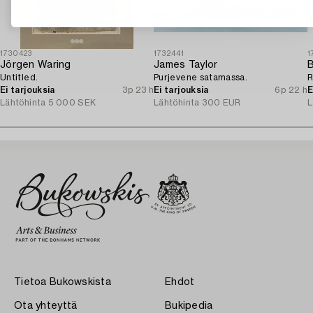
1730423
1732441
1
Jörgen Waring
James Taylor
B
Untitled.
Purjevene satamassa.
R
Ei tarjouksia
3p 23 h
Ei tarjouksia
6p 22 h
E
Lähtöhinta
5 000 SEK
Lähtöhinta
300 EUR
L
Tietoa Bukowskista
Ehdot
Ota yhteyttä
Bukipedia