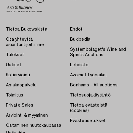
Tietoa Bukowskista
Ehdot
Ota yhteyttä
Bukipedia
asiantuntijoihimme
Systembolaget's Wine and
Tulokset
Spirits Auctions
Uutiset
Lehdistö
Kotiarviointi
Avoimet työpaikat
Asiakaspalvelu
Bonhams - All auctions
Toimitus
Tietosuojakäytäntö
Private Sales
Tietoa evästeistä
(cookies)
Arviointi & myyminen
Evästeasetukset
Ostaminen huutokaupassa