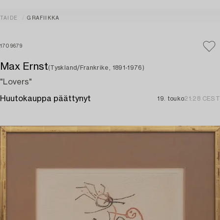
TAIDE
GRAFIIKKA
1709679
Max Ernst
(Tyskland/Frankrike, 1891-1976)
"Lovers"
Huutokauppa päättynyt
19. touko
21:28 CEST