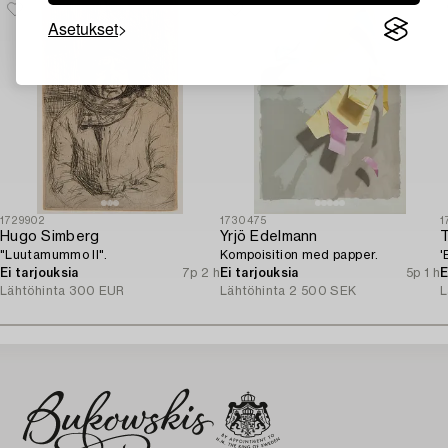
Asetukset
1729902
1730475
1
Hugo Simberg
Yrjö Edelmann
"Luutamummo II".
Kompoisition med papper.
'
Ei tarjouksia
7p 2 h
Ei tarjouksia
5p 1 h
E
Lähtöhinta
300 EUR
Lähtöhinta
2 500 SEK
L