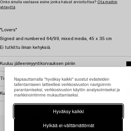
Onko sinulla vastaava esine jonka haluat arvioituttaa?
Ota meihin
yhteyttä
"Lovers"
Signed and numbered 64/99, mixed media, 45 x 35 cm
Ei tutkittu ilman kehyksiä.
Kuuluu jälleenmyyntikorvauksen piiriin
Napsauttamalla "hyväksy kaikki" suostut evästeiden
Tietoa ostamisesta
tallentamiseen laitteellesi verkkosivuston navigoinnin
parantamiseksi, verkkosivuston käytön analysoimiseksi ja
Kuvan käyttöoikeudet
markkinointimme mukauttamiseksi.
Hyväksy kaikki
Muiden katsomia kohteita
Hylkää ei-välttämättömät