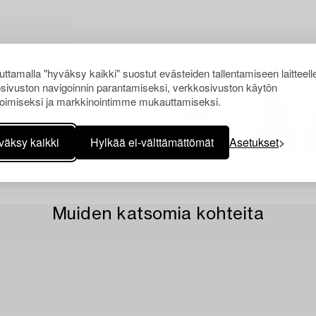
ttamalla "hyväksy kaikki" suostut evästeiden tallentamiseen laitteell
sivuston navigoinnin parantamiseksi, verkkosivuston käytön
oimiseksi ja markkinointimme mukauttamiseksi.
väksy kaikki
Hylkää ei-välttämättömät
Asetukset
Muiden katsomia kohteita