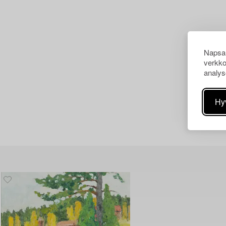
Napsau
verkko
analys
Hy