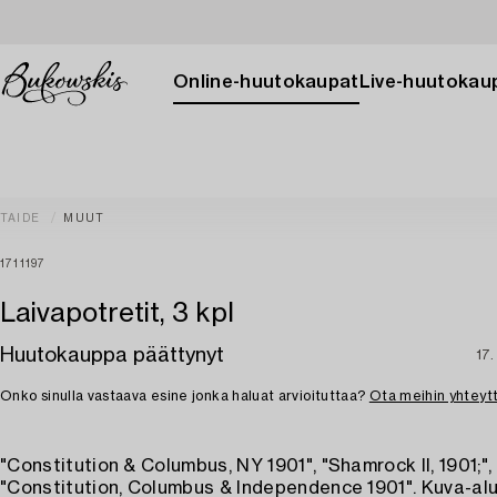
Online-huutokaupat
Live-huutokau
TAIDE
MUUT
1711197
Laivapotretit, 3 kpl
Huutokauppa päättynyt
17.
Onko sinulla vastaava esine jonka haluat arvioituttaa?
Ota meihin yhteyt
"Constitution & Columbus, NY 1901", "Shamrock II, 1901;",
"Constitution, Columbus & Independence 1901". Kuva-al