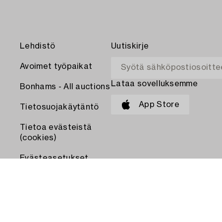
Lehdistö
Uutiskirje
Avoimet työpaikat
Lataa sovelluksemme
Bonhams - All auctions
App Store
Tietosuojakäytäntö
Tietoa evästeistä
(cookies)
Evästeasetukset
MAKSA