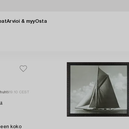
pat
Arvioi & myy
Osta
 huhti
19:10 CEST
tä
ueen koko