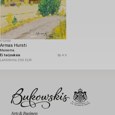
1732169
Armas Hursti
Maisema.
Ei tarjouksia
3p 4 h
Lähtöhinta
250 EUR