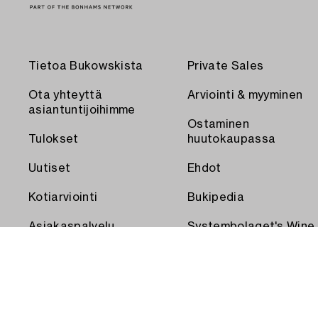
Tietoa Bukowskista
Private Sales
Ota yhteyttä
Arviointi & myyminen
asiantuntijoihimme
Ostaminen
Tulokset
huutokaupassa
Uutiset
Ehdot
Kotiarviointi
Bukipedia
Asiakaspalvelu
Systembolaget's Wine
and Spirits Auctions
Toimitus