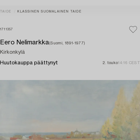
TAIDE
KLASSINEN SUOMALAINEN TAIDE
1711357
Eero Nelimarkka
(Suomi, 1891-1977)
Kirkonkylä
Huutokauppa päättynyt
2. touko
14:16 CEST