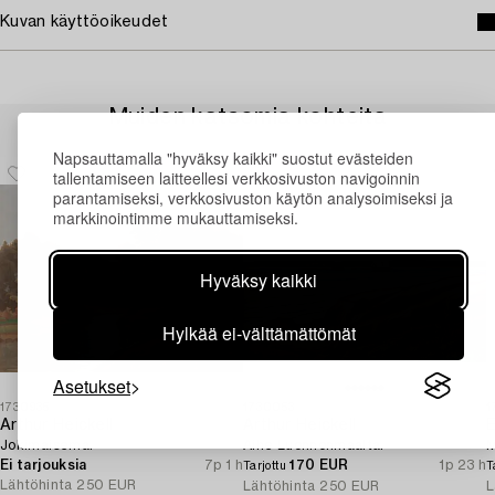
Kuvan käyttöoikeudet
Muiden katsomia kohteita
Napsauttamalla "hyväksy kaikki" suostut evästeiden
tallentamiseen laitteellesi verkkosivuston navigoinnin
parantamiseksi, verkkosivuston käytön analysoimiseksi ja
markkinointimme mukauttamiseksi.
Hyväksy kaikki
Hylkää ei-välttämättömät
Asetukset
1730935
1730053
1
Arthur Heickell
Arthur Heickell
E
Jokimaisema.
Aihe Luonnonmaalta.
M
Ei tarjouksia
7p 1 h
170 EUR
1p 23 h
Tarjottu
T
Lähtöhinta
250 EUR
Lähtöhinta
250 EUR
L