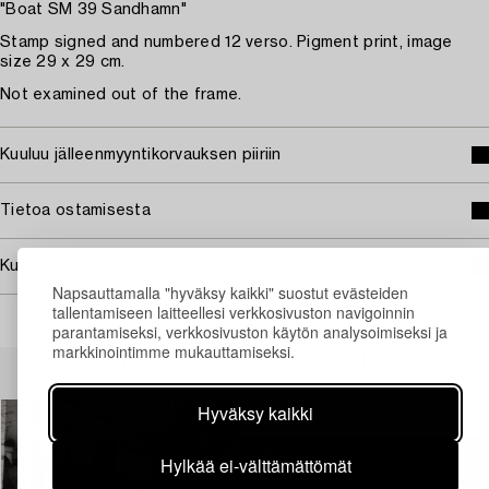
"Boat SM 39 Sandhamn"
Stamp signed and numbered 12 verso. Pigment print, image
size 29 x 29 cm.
Not examined out of the frame.
Kuuluu jälleenmyyntikorvauksen piiriin
Tietoa ostamisesta
Kuvan käyttöoikeudet
Napsauttamalla "hyväksy kaikki" suostut evästeiden
tallentamiseen laitteellesi verkkosivuston navigoinnin
parantamiseksi, verkkosivuston käytön analysoimiseksi ja
markkinointimme mukauttamiseksi.
Muiden katsomia kohteita
Hyväksy kaikki
Hylkää ei-välttämättömät