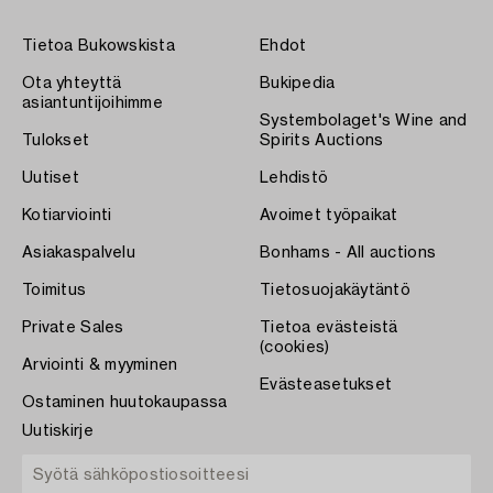
Tietoa Bukowskista
Ehdot
Ota yhteyttä
Bukipedia
asiantuntijoihimme
Systembolaget's Wine and
Tulokset
Spirits Auctions
Uutiset
Lehdistö
Kotiarviointi
Avoimet työpaikat
Asiakaspalvelu
Bonhams - All auctions
Toimitus
Tietosuojakäytäntö
Private Sales
Tietoa evästeistä
(cookies)
Arviointi & myyminen
Evästeasetukset
Ostaminen huutokaupassa
Uutiskirje