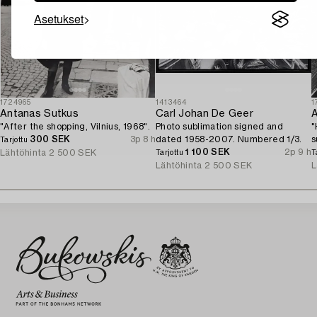
Asetukset
1724965
1413464
1
Antanas Sutkus
Carl Johan De Geer
A
"After the shopping, Vilnius, 1968".
Photo sublimation signed and
"
300 SEK
3p 8 h
dated 1958-2007. Numbered 1/3.
s
Tarjottu
1 100 SEK
2p 9 h
Lähtöhinta
2 500 SEK
Tarjottu
T
Lähtöhinta
2 500 SEK
L