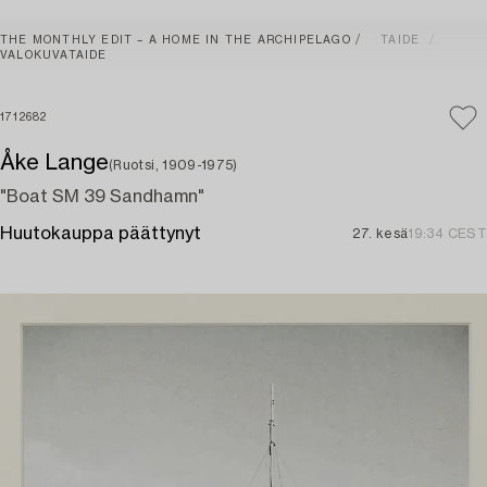
THE MONTHLY EDIT – A HOME IN THE ARCHIPELAGO
TAIDE
VALOKUVATAIDE
1712682
Åke Lange
(Ruotsi, 1909-1975)
"Boat SM 39 Sandhamn"
Huutokauppa päättynyt
27. kesä
19:34 CEST