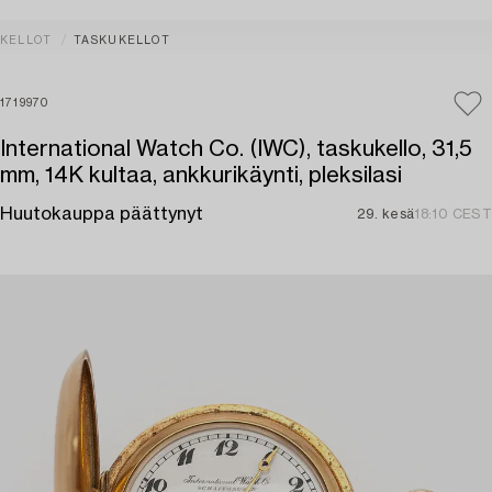
KELLOT
TASKUKELLOT
1719970
International Watch Co. (IWC), taskukello, 31,5
mm, 14K kultaa, ankkurikäynti, pleksilasi
Huutokauppa päättynyt
29. kesä
18:10 CEST