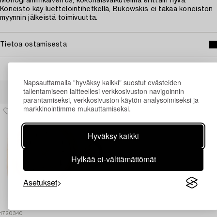
Monogrammikaiverrus, kokonaisvaikutelma erittäin hyvä.
Koneisto käy luettelointihetkellä, Bukowskis ei takaa koneiston
myynnin jälkeistä toimivuutta.
Tietoa ostamisesta
Napsauttamalla "hyväksy kaikki" suostut evästeiden
Muiden katsomia kohteita
tallentamiseen laitteellesi verkkosivuston navigoinnin
parantamiseksi, verkkosivuston käytön analysoimiseksi ja
markkinointimme mukauttamiseksi.
Hyväksy kaikki
Hylkää ei-välttämättömät
Asetukset
1720340