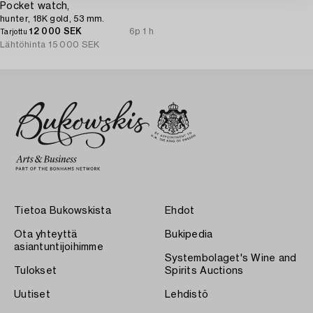
Pocket watch,
hunter, 18K gold, 53 mm.
12 000 SEK
6p 1 h
Tarjottu
Lähtöhinta
15 000 SEK
Tietoa Bukowskista
Ehdot
Ota yhteyttä
Bukipedia
asiantuntijoihimme
Systembolaget's Wine and
Tulokset
Spirits Auctions
Uutiset
Lehdistö