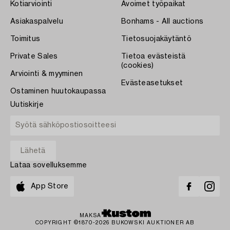
Kotiarviointi
Avoimet työpaikat
Asiakaspalvelu
Bonhams - All auctions
Toimitus
Tietosuojakäytäntö
Private Sales
Tietoa evästeistä
(cookies)
Arviointi & myyminen
Evästeasetukset
Ostaminen huutokaupassa
Uutiskirje
Lataa sovelluksemme
App Store
MAKSA
COPYRIGHT ©1870-2026 BUKOWSKI AUKTIONER AB