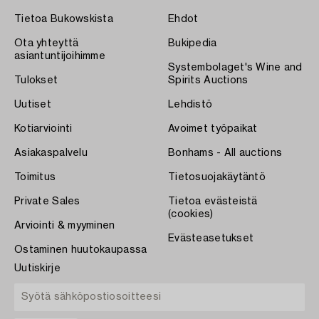
Tietoa Bukowskista
Ehdot
Ota yhteyttä
Bukipedia
asiantuntijoihimme
Systembolaget's Wine and
Tulokset
Spirits Auctions
Uutiset
Lehdistö
Kotiarviointi
Avoimet työpaikat
Asiakaspalvelu
Bonhams - All auctions
Toimitus
Tietosuojakäytäntö
Private Sales
Tietoa evästeistä
(cookies)
Arviointi & myyminen
Evästeasetukset
Ostaminen huutokaupassa
Uutiskirje