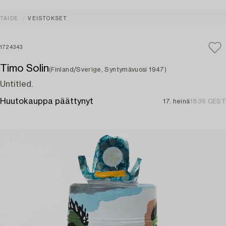
TAIDE
VEISTOKSET
1724343
Timo Solin
(Finland/Sverige, Syntymävuosi 1947)
Untitled.
Huutokauppa päättynyt
17. heinä
18:36 CEST