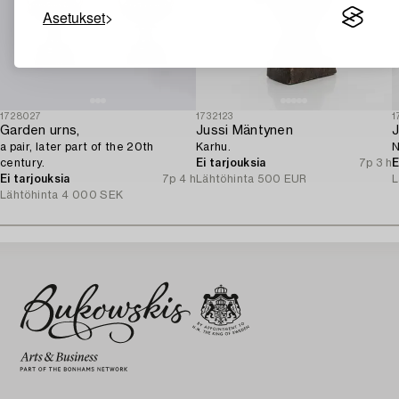
Asetukset
1728027
1732123
1
Garden urns,
Jussi Mäntynen
J
a pair, later part of the 20th
Karhu.
N
century.
Ei tarjouksia
7p 3 h
E
Ei tarjouksia
7p 4 h
Lähtöhinta
500 EUR
L
Lähtöhinta
4 000 SEK