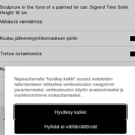
Sculpture in the form of a painted tin can. Signed Timo Solin.
Height 18 cm.
Vähäistä värinlähtöä.
Kuuluu jälleenmyyntikorvauksen piiriin
Tietoa ostamisesta
Kuvan käyttöoikeudet
Napsauttamalla "hyväksy kaikki" suostut evästeiden
tallentamiseen laitteellesi verkkosivuston navigoinnin
parantamiseksi, verkkosivuston käytön analysoimiseksi ja
markkinointimme mukauttamiseksi.
Muiden katsomia kohteita
Hyväksy kaikki
Hylkää ei-välttämättömät