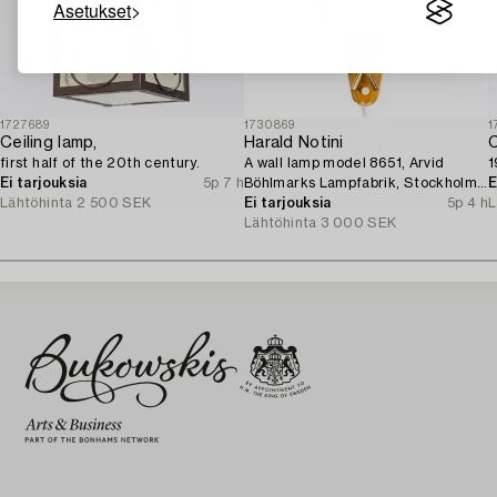
Asetukset
1727689
1730869
1
Ceiling lamp,
Harald Notini
C
first half of the 20th century.
A wall lamp model 8651, Arvid
1
Ei tarjouksia
5p 7 h
Böhlmarks Lampfabrik, Stockholm,
E
Lähtöhinta
2 500 SEK
1940s.
Ei tarjouksia
5p 4 h
L
Lähtöhinta
3 000 SEK