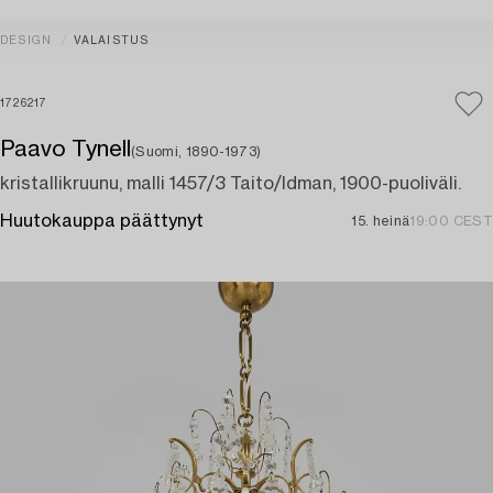
DESIGN
VALAISTUS
1726217
Paavo Tynell
(Suomi, 1890-1973)
kristallikruunu, malli 1457/3 Taito/Idman, 1900-puoliväli.
Huutokauppa päättynyt
15. heinä
19:00 CEST