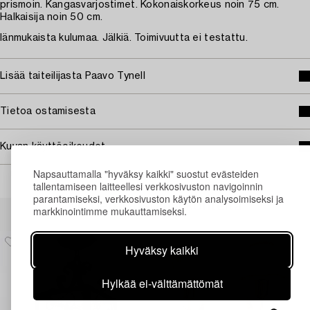
prismoin. Kangasvarjostimet. Kokonaiskorkeus noin 75 cm.
Halkaisija noin 50 cm.
Iänmukaista kulumaa. Jälkiä. Toimivuutta ei testattu.
Lisää taiteilijasta Paavo Tynell
Tietoa ostamisesta
Kuvan käyttöoikeudet
Napsauttamalla "hyväksy kaikki" suostut evästeiden
tallentamiseen laitteellesi verkkosivuston navigoinnin
parantamiseksi, verkkosivuston käytön analysoimiseksi ja
Muiden katsomia kohteita
markkinointimme mukauttamiseksi.
Hyväksy kaikki
Hylkää ei-välttämättömät