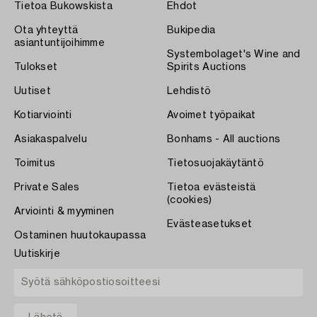
Tietoa Bukowskista
Ehdot
Ota yhteyttä
Bukipedia
asiantuntijoihimme
Systembolaget's Wine and
Tulokset
Spirits Auctions
Uutiset
Lehdistö
Kotiarviointi
Avoimet työpaikat
Asiakaspalvelu
Bonhams - All auctions
Toimitus
Tietosuojakäytäntö
Private Sales
Tietoa evästeistä
(cookies)
Arviointi & myyminen
Evästeasetukset
Ostaminen huutokaupassa
Uutiskirje