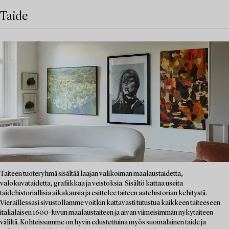
Taide
Taiteen tuoteryhmä sisältää laajan valikoiman maalaustaidetta,
valokuvataidetta, grafiikkaa ja veistoksia. Sisältö kattaa useita
taidehistoriallisia aikakausia ja esittelee taiteen aatehistorian kehitystä.
Vieraillessasi sivustollamme voitkin kattavasti tutustua kaikkeen taiteeseen
italialaisen 1600-luvun maalaustaiteen ja aivan viimeisimmän nykytaiteen
väliltä. Kohteissamme on hyvin edustettuina myös suomalainen taide ja