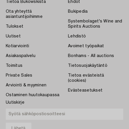
Tietoa Bukowskista
Ehdot
Ota yhteyttä
Bukipedia
asiantuntijoihimme
Systembolaget's Wine and
Tulokset
Spirits Auctions
Uutiset
Lehdistö
Kotiarviointi
Avoimet työpaikat
Asiakaspalvelu
Bonhams - All auctions
Toimitus
Tietosuojakäytäntö
Private Sales
Tietoa evästeistä
(cookies)
Arviointi & myyminen
Evästeasetukset
Ostaminen huutokaupassa
Uutiskirje