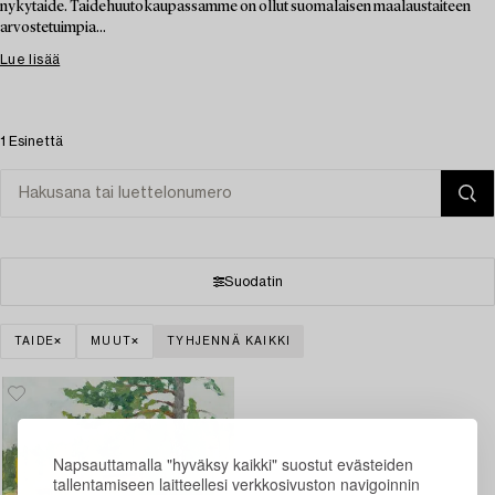
nykytaide. Taidehuutokaupassamme on ollut suomalaisen maalaustaiteen
arvostetuimpia...
Lue lisää
1 Esinettä
Suodatin
TAIDE
MUUT
TYHJENNÄ KAIKKI
Napsauttamalla "hyväksy kaikki" suostut evästeiden
tallentamiseen laitteellesi verkkosivuston navigoinnin