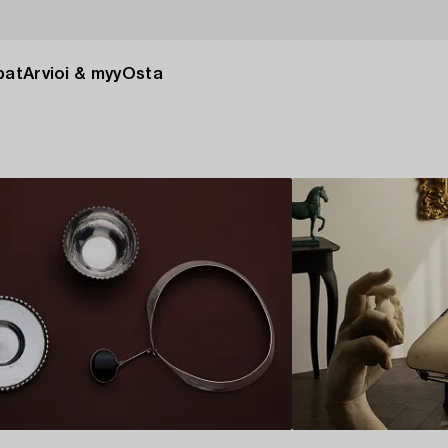
pat
Arvioi & myy
Osta