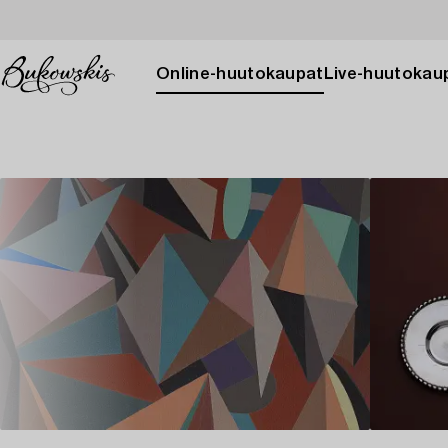
Online-huutokaupat
Live-huutokau