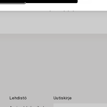
Juuri nyt ei löytynyt hakuasi vasta
Lehdistö
Uutiskirje