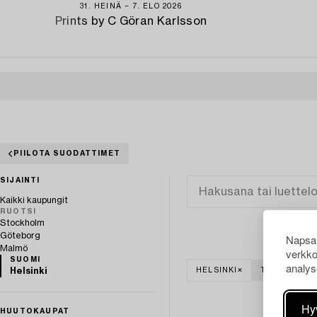
31. HEINÄ − 7. ELO 2026
Prints by C Göran Karlsson
PIILOTA SUODATTIMET
SIJAINTI
Kaikki kaupungit
RUOTSI
Stockholm
Göteborg
Napsau
Malmö
verkko
SUOMI
analys
Helsinki
HELSINKI
TYHJENNÄ K
Hy
HUUTOKAUPAT