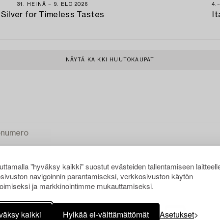
31. HEINÄ − 9. ELO 2026
4.
Silver for Timeless Tastes
It
NÄYTÄ KAIKKI HUUTOKAUPAT
ttamalla "hyväksy kaikki" suostut evästeiden tallentamiseen laitteell
sivuston navigoinnin parantamiseksi, verkkosivuston käytön
oimiseksi ja markkinointimme mukauttamiseksi.
AIKKI
väksy kaikki
Hylkää ei-välttämättömät
Asetukset