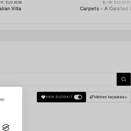
−11. ELO 2026
6.−13. ELO 2026
alian Villa
Carpets – A Curated 
Vähiten tarjouksia
VAIN SUOSIKIT
esi