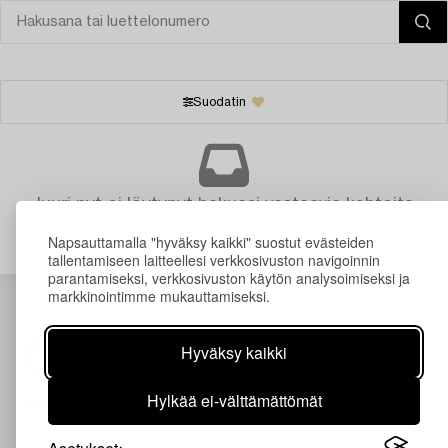
Suodatin
Juuri nyt ei löytynyt hakuasi vastaavia kohteita.
Napsauttamalla "hyväksy kaikki" suostut evästeiden
tallentamiseen laitteellesi verkkosivuston navigoinnin
parantamiseksi, verkkosivuston käytön analysoimiseksi ja
markkinointimme mukauttamiseksi.
Hyväksy kaikki
Hylkää ei-välttämättömät