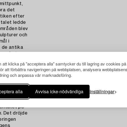
 mittpunkt,
öra det
ntiken efter
talet ledde
 områden blev
ulpturer och
mål i
 de antika
lägenhet
Sverige reste
att klicka på "acceptera alla" samtycker du till lagring av cookies på
å nyårsdagen
för att förbättra navigeringen på webbplatsen, analysera webbplatsen
stav III i den
ning och anpassa vår marknadsföring.
 Vatikanen.
III:s inköp av
eptera alla
Avvisa icke-nödvändiga
Inställningar
Antikmuseum
ttentatet på
. Det dröjde
eringen
ngens