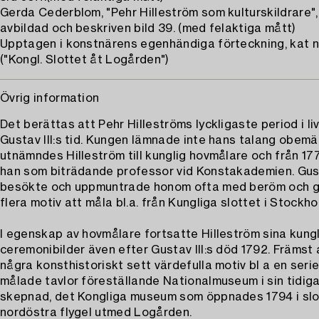
Gerda Cederblom, "Pehr Hilleström som kulturskildrare", v
avbildad och beskriven bild 39. (med felaktiga mått)
Upptagen i konstnärens egenhändiga förteckning, kat n
("Kongl. Slottet åt Logården")
Övrig information
Det berättas att Pehr Hilleströms lyckligaste period i li
Gustav III:s tid. Kungen lämnade inte hans talang obemä
utnämndes Hilleström till kunglig hovmålare och från 1
han som biträdande professor vid Konstakademien. Gust
besökte och uppmuntrade honom ofta med beröm och 
flera motiv att måla bl.a. från Kungliga slottet i Stockho
I egenskap av hovmålare fortsatte Hilleström sina kung
ceremonibilder även efter Gustav III:s död 1792. Främst
några konsthistoriskt sett värdefulla motiv bl a en seri
målade tavlor föreställande Nationalmuseum i sin tidig
skepnad, det Kongliga museum som öppnades 1794 i slo
nordöstra flygel utmed Logården.