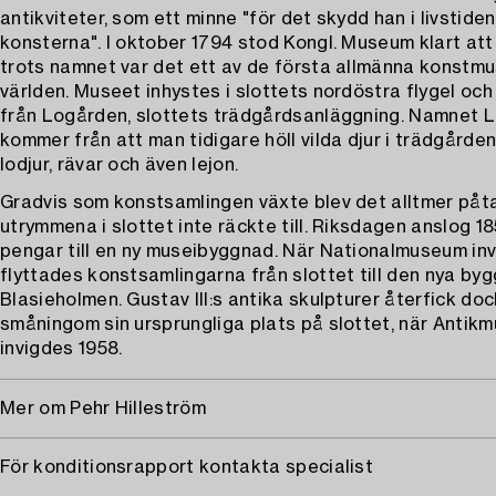
antikviteter, som ett minne "för det skydd han i livstide
konsterna". I oktober 1794 stod Kongl. Museum klart at
trots namnet var det ett av de första allmänna konstmu
världen. Museet inhystes i slottets nordöstra flygel oc
från Logården, slottets trädgårdsanläggning. Namnet 
kommer från att man tidigare höll vilda djur i trädgården
lodjur, rävar och även lejon.
Gradvis som konstsamlingen växte blev det alltmer påta
utrymmena i slottet inte räckte till. Riksdagen anslog 1
pengar till en ny museibyggnad. När Nationalmuseum in
flyttades konstsamlingarna från slottet till den nya b
Blasieholmen. Gustav III:s antika skulpturer återfick do
småningom sin ursprungliga plats på slottet, när Antik
invigdes 1958.
Mer om Pehr Hilleström
För konditionsrapport kontakta specialist