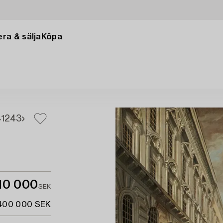
ra & sälja
Köpa
1
243
10 000
SEK
 400 000 SEK