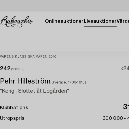
Onlineauktioner
Liveauktioner
Värde
VÅRENS KLASSISKA VÅREN 2010
242
24
(130609)
Pehr Hilleström
(Sverige, 1733-1816)
"Kongl. Slottet åt Logården"
3
Klubbat pris
Utropspris
300 000 -