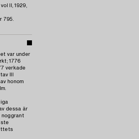
ol II, 1929,
r 795.
vet var under
rkt; 1776
777 verkade
av III
gav honom
lm.
liga
 av dessa är
e noggrant
aste
ttets