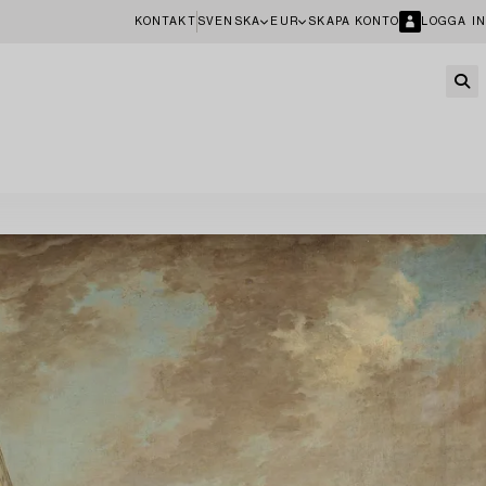
KONTAKT
SVENSKA
EUR
SKAPA KONTO
LOGGA IN