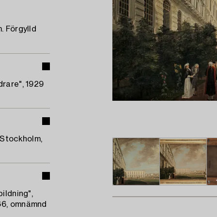
. Förgylld
drare", 1929
 Stockholm,
ildning",
 66, omnämnd