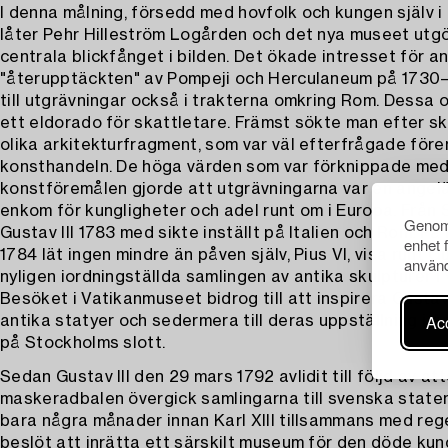
I denna målning, försedd med hovfolk och kungen själv i
låter Pehr Hilleström Logården och det nya museet utg
centrala blickfånget i bilden. Det ökade intresset för a
"återupptäckten" av Pompeji och Herculaneum på 1730–
till utgrävningar också i trakterna omkring Rom. Dessa
ett eldorado för skattletare. Främst sökte man efter sk
olika arkitekturfragment, som var väl efterfrågade före
konsthandeln. De höga värden som var förknippade med
konstföremålen gjorde att utgrävningarna var en ange
enkom för kungligheter och adel runt om i Europa. Från 
Genom 
Gustav III 1783 med sikte inställt på Italien och Rom. P
enhet 
1784 lät ingen mindre än påven själv, Pius VI, visa runt Gu
använd
nyligen iordningställda samlingen av antika skulpturer i
Besöket i Vatikanmuseet bidrog till att inspirera Gustav 
Acc
antika statyer och sedermera till deras uppställning i 
på Stockholms slott.
Sedan Gustav III den 29 mars 1792 avlidit till följd av a
maskeradbalen övergick samlingarna till svenska staten
bara några månader innan Karl XIII tillsammans med reg
beslöt att inrätta ett särskilt museum för den döde ku