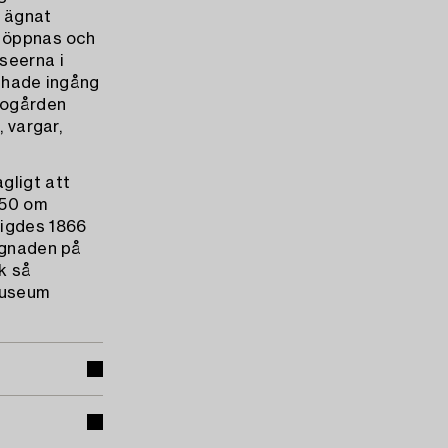
n ägnat
t öppnas och
seerna i
h hade ingång
Logården
, vargar,
gligt att
850 om
vigdes 1866
yggnaden på
ck så
museum