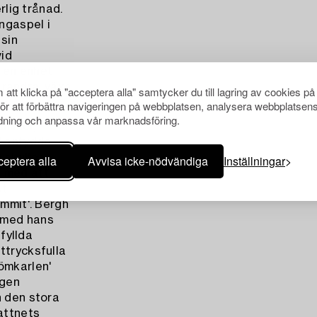
rlig trånad.
ängaspel i
 sin
vid
 en enhet
varandra, växa
att klicka på "acceptera alla" samtycker du till lagring av cookies på
för att förbättra navigeringen på webbplatsen, analysera webbplatsen
ning och anpassa vår marknadsföring.
ummer,
' antydde
 skulle
eptera alla
Avvisa icke-nödvändiga
Inställningar
g med att
st
ommit'. Bergh
 med hans
sfyllda
ttrycksfulla
ömkarlen'
ngen
n den stora
attnets