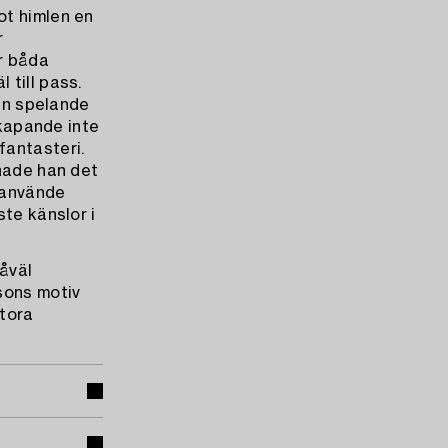
ot himlen en
r
r båda
 till pass.
den spelande
skapande inte
fantasteri.
 hade han det
 använde
te känslor i
åväl
sons motiv
tora