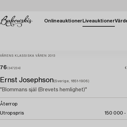
Onlineauktioner
Liveauktioner
Värde
VÅRENS KLASSISKA VÅREN 2013
76
(347234)
Ernst Josephson
(Sverige, 1851-1906)
"Blommans själ (Brevets hemlighet)"
Återrop
Utropspris
150 000 -