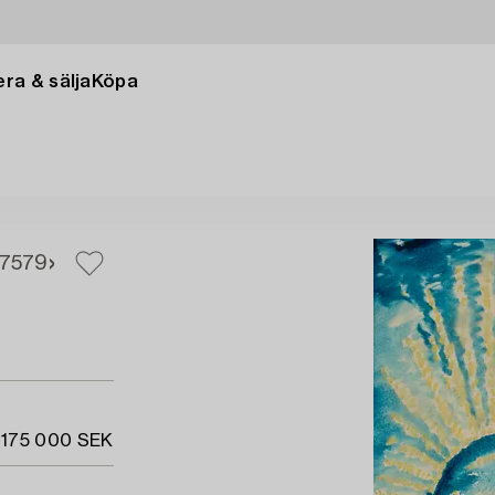
ra & sälja
Köpa
75
79
 175 000 SEK