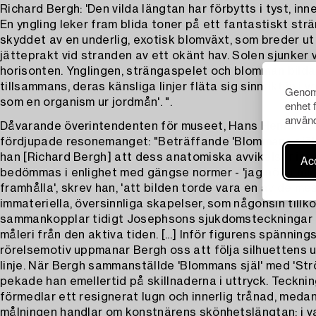
Richard Bergh: 'Den vilda längtan har förbytts i tyst, inne
En yngling leker fram blida toner på ett fantastiskt str
skyddet av en underlig, exotisk blomväxt, som breder ut
jätteprakt vid stranden av ett okänt hav. Solen sjunker 
horisonten. Ynglingen, strängaspelet och blomman bilda
tillsammans, deras känsliga linjer fläta sig sinnrikt in i 
Genom 
som en organism ur jordmån'. ".
enhet 
använd
Dåvarande överintendenten för museet, Hans Henrik Br
fördjupade resonemanget: "Beträffande 'Blommans själ
han [Richard Bergh] att dess anatomiska avvikelser inte
Acc
bedömmas i enlighet med gängse normer - 'jag nöjer mi
framhålla', skrev han, 'att bilden torde vara en av de me
immateriella, översinnliga skapelser, som någonsin tillk
sammankopplar tidigt Josephsons sjukdomsteckningar
måleri från den aktiva tiden. [...] Inför figurens spänning
rörelsemotiv uppmanar Bergh oss att följa silhuettens u
linje. När Bergh sammanställde 'Blommans själ' med 'Str
pekade han emellertid på skillnaderna i uttryck. Teckni
förmedlar ett resignerat lugn och innerlig trånad, meda
målningen handlar om konstnärens skönhetslängtan; i v