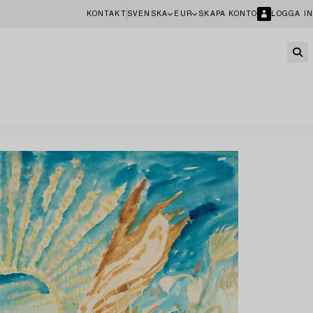
KONTAKT
SVENSKA
EUR
SKAPA KONTO
LOGGA IN