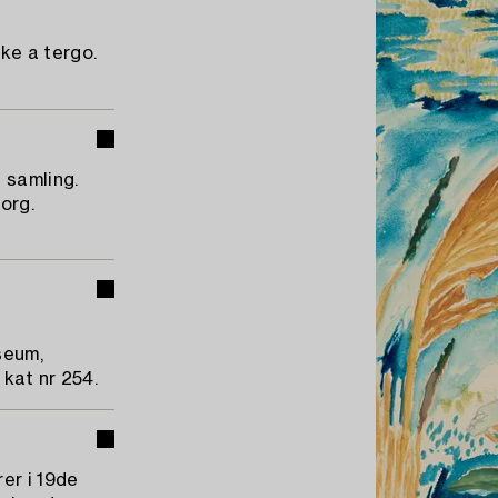
ke a tergo.
 samling.
org.
seum,
kat nr 254.
er i 19de