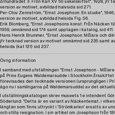
århundradet. II. Från Karl XV till sekelskiftet", 1928, jfr 
version av motivet, avbildad halvsida sid 271.
Per-Olov Zennström, "Ernst Josephson. En studie", 1946,
version av motivet, avbildad helsida Fig. 56.
Erik Blomberg, "Ernst Josephsons konst. Från Näcken till
1959, omnämnd sid 174 samt upptagen i katalog, sid 411.
Hans Henrik Brummer, "Ernst Josephson. Målare och dikt
jfr tecknad version av motivet omnämnd sid 235 samt a
helsida (kat 121) sid 237.
Övrig information
I samband med utställningen "Ernst Josephson - Målare
på Prins Eugens Waldemarsudde i Stockholm årsskifte
förevisades den tecknade versionen (ursprungligen i Pr
ägo nu i samlingarna på Waldemarsudde) av det aktuella
I utställningskatalogen skrev museets 1:e intendent Gö
Söderlund: "Detta är en variant av Näckentemat, i vilke
längtan som finns uttryckt i 'Strömkarlen' ersatts av u
och stilla resignation. I sin artikel om Josephson från 1