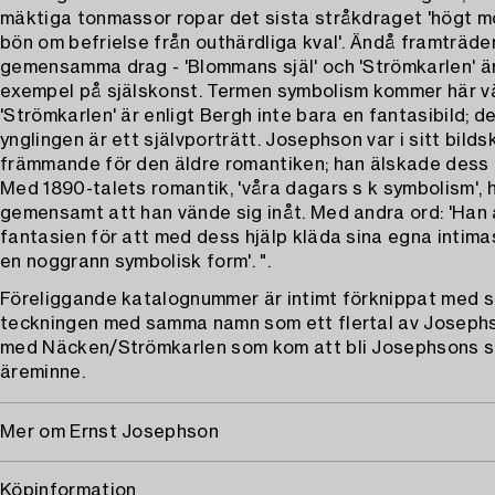
mäktiga tonmassor ropar det sista stråkdraget 'högt m
bön om befrielse från outhärdliga kval'. Ändå framträde
gemensamma drag - 'Blommans själ' och 'Strömkarlen' ä
exempel på själskonst. Termen symbolism kommer här väl
'Strömkarlen' är enligt Bergh inte bara en fantasibild; 
ynglingen är ett självporträtt. Josephson var i sitt bild
främmande för den äldre romantiken; han älskade dess 
Med 1890-talets romantik, 'våra dagars s k symbolism',
gemensamt att han vände sig inåt. Med andra ord: 'Han
fantasien för att med dess hjälp kläda sina egna intimas
en noggrann symbolisk form'. ".
Föreliggande katalognummer är intimt förknippat med s
teckningen med samma namn som ett flertal av Joseph
med Näcken/Strömkarlen som kom att bli Josephsons s
äreminne.
Mer om Ernst Josephson
Köpinformation