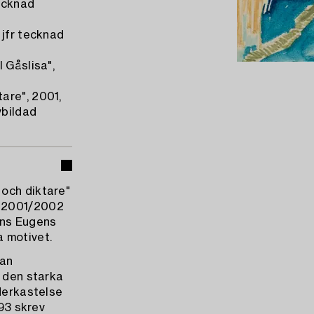
tecknad
 jfr tecknad
 Gåslisa",
are", 2001,
vbildad
 och diktare"
t 2001/2002
ins Eugens
 motivet.
ran
n den starka
nderkastelse
893 skrev