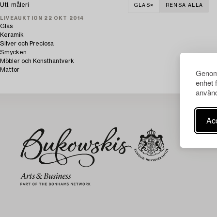
Utl. måleri
GLAS
RENSA ALLA
LIVEAUKTION 22 OKT 2014
Glas
Keramik
Silver och Preciosa
Smycken
Möbler och Konsthantverk
Mattor
Genom 
enhet 
använd
Acc