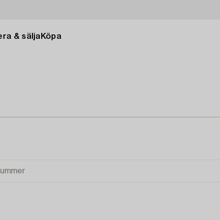
ra & sälja
Köpa