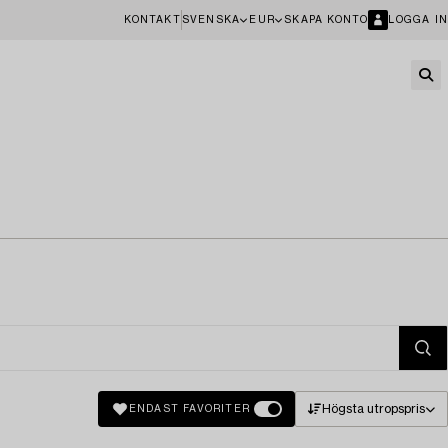
KONTAKT
SVENSKA
EUR
SKAPA KONTO
LOGGA IN
Högsta utropspris
ENDAST FAVORITER