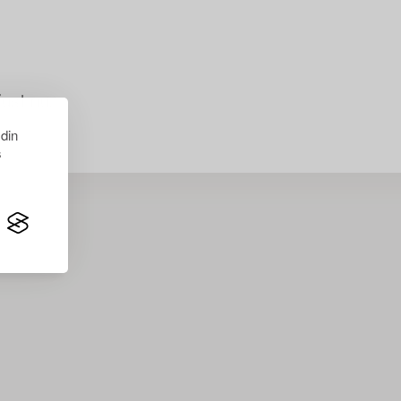
just nu.
 din
s