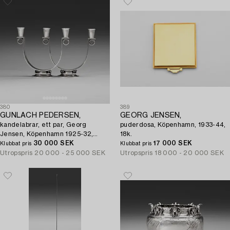
380
389
GUNLACH PEDERSEN,
GEORG JENSEN,
kandelabrar, ett par, Georg
puderdosa, Köpenhamn, 1933-44,
Jensen, Köpenhamn 1925-32,
18k.
sterling,
30 000 SEK
17 000 SEK
Klubbat pris
Klubbat pris
Utropspris
20 000 - 25 000 SEK
Utropspris
18 000 - 20 000 SEK