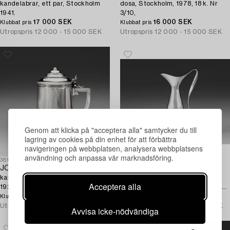
kandelabrar, ett par, Stockholm
dosa, Stockholm, 1978, 18 k. Nr
1941.
3/10,
17 000 SEK
16 000 SEK
Klubbat pris
Klubbat pris
Utropspris
12 000 - 15 000 SEK
Utropspris
12 000 - 15 000 SEK
Genom att klicka på "acceptera alla" samtycker du till
lagring av cookies på din enhet för att förbättra
navigeringen på webbplatsen, analysera webbplatsens
användning och anpassa vår marknadsföring.
381
393
JOHAN ROHDE,
SØREN SASS,
kanna, Georg Jensen, Köpenhamn
kanna, Firma Anton Michelsen,
Acceptera alla
1925-32, sterling.
Köpenhamn sannolikt 1950-60-tal,
38 000 SEK
sterling.
13 000 SEK
Klubbat pris
Klubbat pris
Utropspris
10 000 - 15 000 SEK
Utropspris
10 000 - 12 000 SEK
Avvisa icke-nödvändiga