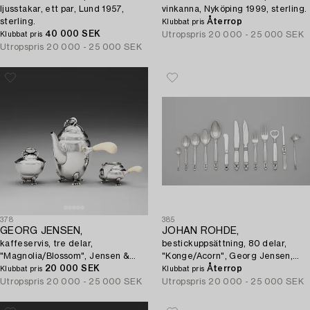
ljusstakar, ett par, Lund 1957,
vinkanna, Nyköping 1999, sterling.
sterling.
Återrop
Klubbat pris
40 000 SEK
Utropspris
20 000 - 25 000 SEK
Klubbat pris
Utropspris
20 000 - 25 000 SEK
378
385
GEORG JENSEN,
JOHAN ROHDE,
kaffeservis, tre delar,
bestickuppsättning, 80 delar,
"Magnolia/Blossom", Jensen &
"Konge/Acorn", Georg Jensen,
Wendel, Köpenhamn 1945-51,
20 000 SEK
Köpenhamn 1933-77.
Återrop
Klubbat pris
Klubbat pris
sterling,
Utropspris
20 000 - 25 000 SEK
Utropspris
20 000 - 25 000 SEK