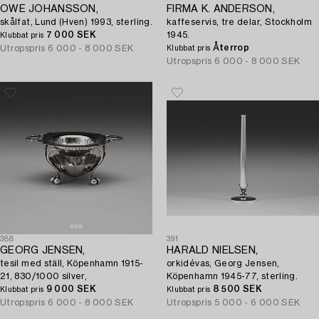
OWE JOHANSSON,
FIRMA K. ANDERSON,
skålfat, Lund (Hven) 1993, sterling.
kaffeservis, tre delar, Stockholm
7 000 SEK
1945.
Klubbat pris
Återrop
Utropspris
6 000 - 8 000 SEK
Klubbat pris
Utropspris
6 000 - 8 000 SEK
388
391
GEORG JENSEN,
HARALD NIELSEN,
tesil med ställ, Köpenhamn 1915-
orkidévas, Georg Jensen,
21, 830/1000 silver,
Köpenhamn 1945-77, sterling.
9 000 SEK
8 500 SEK
Klubbat pris
Klubbat pris
Utropspris
6 000 - 8 000 SEK
Utropspris
5 000 - 6 000 SEK