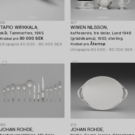
395
407
TAPIO WIRKKALA,
WIWEN NILSSON,
skål, Tammerfors, 1965.
kaffeservis, tre delar, Lund 1946
90 000 SEK
(gräddkanna), 1953, sterling.
Klubbat pris
Återrop
Utropspris
60 000 - 80 000 SEK
Klubbat pris
Utropspris
60 000 - 80 000 SEK
382
379
JOHAN ROHDE,
JOHAN ROHDE,