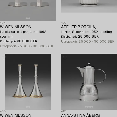
404
402
WIWEN NILSSON,
ATELIER BORGILA,
ljusstakar, ett par, Lund 1962,
terrin, Stockholm 1952, sterling.
sterling.
28 000 SEK
Klubbat pris
36 000 SEK
Utropspris
25 000 - 30 000 SEK
Klubbat pris
Utropspris
25 000 - 30 000 SEK
408
412
WIWEN NILSSON,
ANNA-STINA ÅBERG,