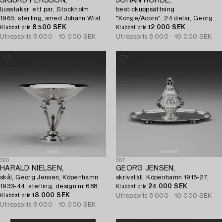
SIGURD PERSSON,
JOHAN ROHDE,
ljusstakar, ett par, Stockholm
bestickuppsättning
1965, sterling, smed Johann Wist.
"Konge/Acorn", 24 delar, Georg
8 500 SEK
Jensen 1945-77, sterling.
12 000 SEK
Klubbat pris
Klubbat pris
Utropspris
8 000 - 10 000 SEK
Utropspris
8 000 - 10 000 SEK
390
387
HARALD NIELSEN,
GEORG JENSEN,
skål, Georg Jensen, Köpenhamn
skrivställ, Köpenhamn 1915-27,
1933-44, sterling, design nr 688.
24 000 SEK
Klubbat pris
18 000 SEK
Utropspris
8 000 - 10 000 SEK
Klubbat pris
Utropspris
8 000 - 10 000 SEK