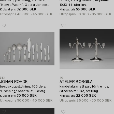
bestickuppsättning, 112 delar,
bricka, Georg Jensen, Köpenhamn
"Konge/Acorn", Georg Jensen,
1933-44, sterling,
Köpenhamn, ca 1915-77.
32 000 SEK
55 000 SEK
Klubbat pris
Klubbat pris
Utropspris
40 000 - 45 000 SEK
Utropspris
30 000 - 35 000 SEK
383
401
JOHAN ROHDE,
ATELIER BORGILA,
bestickuppsättning, 106 delar
kandelabrar ett par, för tre ljus,
"Dronning/ Acanthus", Georg
Stockholm 1941, sterling.
Jensen, 1945-77, sterling och
30 000 SEK
22 000 SEK
Klubbat pris
Klubbat pris
rostfritt.
Utropspris
30 000 - 40 000 SEK
Utropspris
25 000 - 30 000 SEK