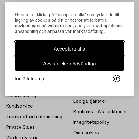
Genom att klicka på "acceptera alla" samtycker du till
lagring av cookies på din enhet för att förbättra
navigeringen på webbplatsen, analysera webbplatsens
användning och anpassa vår marknadsföring.
Acceptera alla
Om Bukowskis
Villkor
Avvisa icke-nödvändiga
Kontakta våra specialister
Bukipedia
Våra Fine Art-resultat
Systembolagets
Inställningar
dryckesauktioner
Nyheter
Press
Hemvärdering
Lediga tjänster
Kundservice
Bonhams - Alla auktioner
Transport och uthämtning
Integritetspolicy
Private Sales
Om cookies
Värdera & sälja