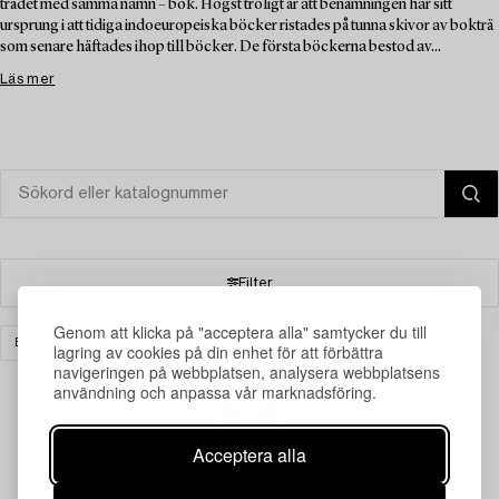
trädet med samma namn – bok. Högst troligt är att benämningen har sitt
ursprung i att tidiga indoeuropeiska böcker ristades på tunna skivor av bokträ
som senare häftades ihop till böcker. De första böckerna bestod av...
Läs mer
Filter
Genom att klicka på "acceptera alla" samtycker du till
BÖCKER & HANDSKRIFTER
RENSA ALLA
lagring av cookies på din enhet för att förbättra
navigeringen på webbplatsen, analysera webbplatsens
användning och anpassa vår marknadsföring.
Din sökning gav ingen träff just nu.
Acceptera alla