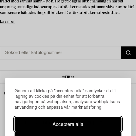
trädet med samma namn – bok. Högst troligt är att benämningen har sitt
ursprung i att tidiga indoeuropeiska böcker ristades på tunna skivor av bokträ
som senare häftades ihop till böcker. De första böckerna bestod av...
Läs mer
Filter
Genom att klicka på "acceptera alla" samtycker du till
BÖCKER & HANDSKRIFTER
RENSA ALLA
lagring av cookies på din enhet för att förbättra
navigeringen på webbplatsen, analysera webbplatsens
användning och anpassa vår marknadsföring.
Din sökning gav ingen träff just nu.
Acceptera alla